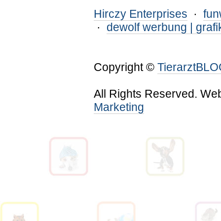
Hirczy Enterprises
·
fu
·
dewolf werbung | grafi
Copyright ©
TierarztBL
All Rights Reserved. We
Marketing