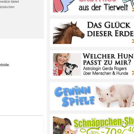
edizin bietet
izinischen
bsite.