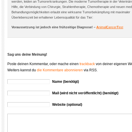
werden, leiden an Tumorerkrankungen. Die moderne Tumortherapie in der Veterinärm
Hilfe, die Verbindung von Chirurgie, Strahlentherapie, Chemotherapie und neuen med
Behandlungsmöglichkeiten erlaubt eine wirksame Tumorbekämpfung mit maximaler
Überlebenszeit bei erhaltener Lebensqualität für das Tier:
Voraussetzung ist jedoch eine frühzeitige Diagnose! –
A
nimal
C
ancer
T
est
Sag uns deine Meinung!
Poste deinen Kommentar, oder mache einen
trackback
von deiner eigenen We
Weiters kannst du
die Kommentare abonnieren
via RSS.
Name (benötigt)
Mail (wird nicht veröffentlicht) (benötigt)
Website (optional)