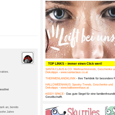
TOP LINKS – immer einen Click wert!
SANTA CLAUS & CO: Weihnachtstrends, Geschenke u
raktes.
Dekotipps
-
www.santaclaus.co.at
THERMENLANDKLINIK
- Ihre Tierklinik für besondere F
HALLOWEENHAUS: Spooky Trends, Geschenke und
Dekotipps
-
www.halloweenhaus.at
essfrei
KIDDY SPACE
- Das gute Siegel für eine familienfreundl
Gesellschafft.
ark an, bereits
 zehn Jahre