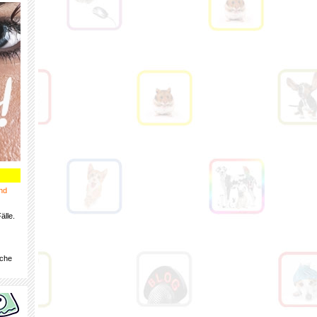
nd
älle.
iche