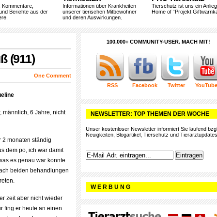
, Kommentare,
Informationen über Krankheiten
Tierschutz ist uns ein Anlie
und Berichte aus der
unserer tierischen Mitbewohner
Home of “Projekt Giftwarnka
ere.
und deren Auswirkungen.
100.000+ COMMUNITY-USER. MACH MIT!
ß (911)
One Comment
RSS
Facebook
Twitter
YouTub
eline
, männlich, 6 Jahre, nicht
NEWSLETTER: TOP THEMEN DER WOCHE
Unser kostenloser Newsletter informiert Sie laufend bzgl
Neuigkeiten, Blogartikel, Tierschutz und Tierarztupdates
r 2 monaten ständig
us dem po, ich war damit
n was es genau war konnte
 nach beiden behandlungen
reten.
W E R B U N G
iger zeit aber nicht wieder
 fing er heute an einen