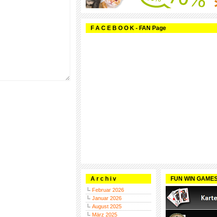
F A C E B O O K - FAN Page
A r c h i v
FUN WIN GAME
Februar 2026
Januar 2026
August 2025
März 2025