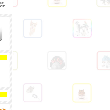
gen!
rte”
e
.
.