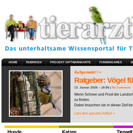
HOME
RUBRIKEN
PROJEKT GIFTWARNKARTE
FUNWINGAMES
I
Aufgemerkt ! »
Ratgeber: Vögel fü
13. Januar 2026 – 18:56 |
No Comment
Wenn Schnee und Frost die Landscha
zu finden.
Dabei brauchen sie in dieser Zeit be
Lies den ganzen Artikel »
Hunde
Katzen
Tierwelt