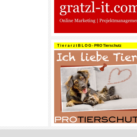
T i e r a r z t B L O G - PRO Tierschutz