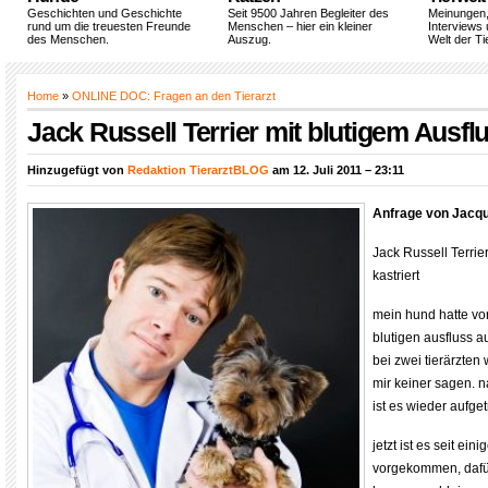
Geschichten und Geschichte
Seit 9500 Jahren Begleiter des
Meinungen
rund um die treuesten Freunde
Menschen – hier ein kleiner
Interviews 
des Menschen.
Auszug.
Welt der Ti
Home
»
ONLINE DOC: Fragen an den Tierarzt
Jack Russell Terrier mit blutigem Ausflu
Hinzugefügt von
Redaktion TierarztBLOG
am 12. Juli 2011 – 23:11
Anfrage von Jacqu
Jack Russell Terrier
kastriert
mein hund hatte vo
blutigen ausfluss a
bei zwei tierärzte
mir keiner sagen.
ist es wieder aufget
jetzt ist es seit ein
vorgekommen, dafür