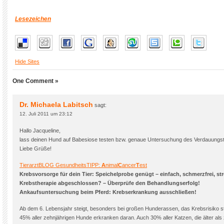
Lesezeichen
Hide Sites
One Comment »
Dr. Michaela Labitsch
sagt:
12. Juli 2011 um 23:12
Hallo Jacqueline,
lass deinen Hund auf Babesiose testen bzw. genaue Untersuchung des Verdauungst
Liebe Grüße!
TierarztBLOG GesundheitsTIPP:
A
nimal
C
ancer
T
est
Krebsvorsorge für dein Tier: Speichelprobe genügt – einfach, schmerzfrei, str
Krebstherapie abgeschlossen? – Überprüfe den Behandlungserfolg!
Ankaufsuntersuchung beim Pferd: Krebserkrankung ausschließen!
Ab dem 6. Lebensjahr steigt, besonders bei großen Hunderassen, das Krebsrisiko st
45% aller zehnjährigen Hunde erkranken daran. Auch 30% aller Katzen, die älter als