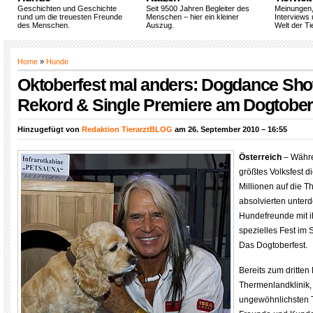
Geschichten und Geschichte
Seit 9500 Jahren Begleiter des
Meinungen
rund um die treuesten Freunde
Menschen – hier ein kleiner
Interviews 
des Menschen.
Auszug.
Welt der Ti
Home
»
Hunde
Oktoberfest mal anders: Dogdance Sho
Rekord & Single Premiere am Dogtober
Hinzugefügt von
Redaktion TierarztBLOG
am 26. September 2010 – 16:55
Österreich
– Währe
größtes Volksfest d
Millionen auf die T
absolvierten unter
Hundefreunde mit i
spezielles Fest im 
Das Dogtoberfest.
Bereits zum dritten
Thermenlandklinik,
ungewöhnlichsten Ti