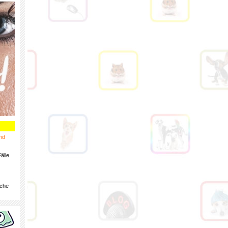
nd
älle.
iche