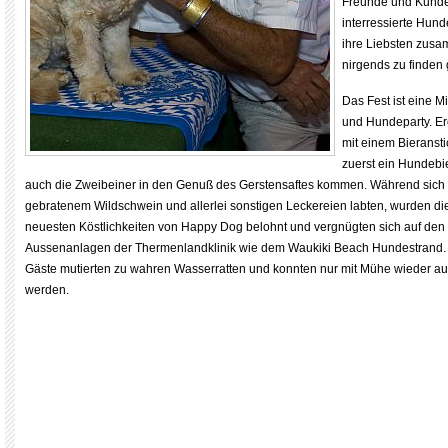
Freunde und Kunde
interressierte Hund
ihre Liebsten zusa
nirgends zu finden g
Das Fest ist eine M
und Hundeparty. Erö
mit einem Bieranstic
zuerst ein Hundebi
auch die Zweibeiner in den Genuß des Gerstensaftes kommen. Während sich
gebratenem Wildschwein und allerlei sonstigen Leckereien labten, wurden die
neuesten Köstlichkeiten von Happy Dog belohnt und vergnügten sich auf den
Aussenanlagen der Thermenlandklinik wie dem Waukiki Beach Hundestrand. E
Gäste mutierten zu wahren Wasserratten und konnten nur mit Mühe wieder a
werden.