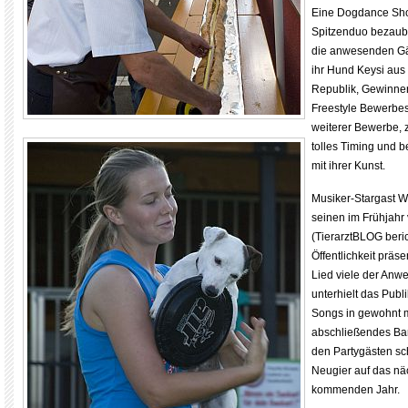
Eine Dogdance Sh
Spitzenduo bezaub
die anwesenden Gä
ihr Hund Keysi aus
Republik, Gewinne
Freestyle Bewerbes
weiterer Bewerbe, 
tolles Timing und 
mit ihrer Kunst.
Musiker-Stargast Wa
seinen im Frühjahr
(TierarztBLOG beric
Öffentlichkeit präse
Lied viele der An
unterhielt das Publ
Songs in gewohnt m
abschließendes Ba
den Partygästen sc
Neugier auf das nä
kommenden Jahr.