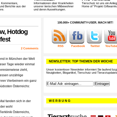
, Kommentare,
Informationen über Krankheiten
Tierschutz ist uns ein Anlie
und Berichte aus der
unserer tierischen Mitbewohner
Home of “Projekt Giftwarnka
ere.
und deren Auswirkungen.
100.000+ COMMUNITY-USER. MACH MIT!
w, Hotdog
fest
RSS
Facebook
Twitter
YouTub
2 Comments
nd in München der Welt
NEWSLETTER: TOP THEMEN DER WOCHE
ieser Tage wieder einmal
heresienwiese zieht,
Unser kostenloser Newsletter informiert Sie laufend bzgl
Neuigkeiten, Blogartikel, Tierschutz und Tierarztupdates
dessen unzählige
hren Vierbeinern ein ganz
Südosten Österreichs:
W E R B U N G
 Mal fanden sich in der
 der wohl
erklinik Österreichs,