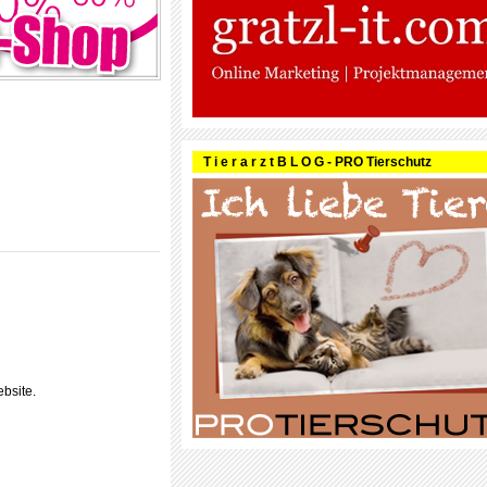
T i e r a r z t B L O G - PRO Tierschutz
bsite.