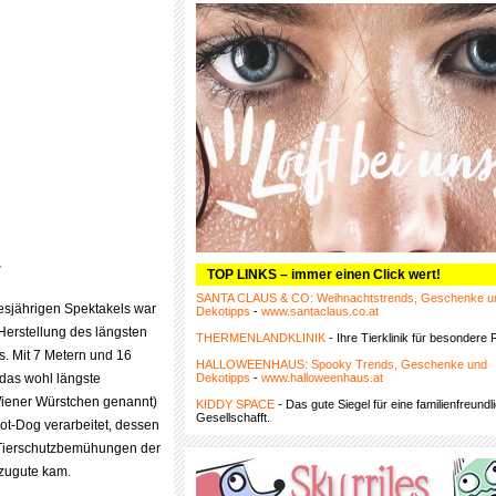
r
TOP LINKS – immer einen Click wert!
SANTA CLAUS & CO: Weihnachtstrends, Geschenke u
sjährigen Spektakels war
Dekotipps
-
www.santaclaus.co.at
Herstellung des längsten
THERMENLANDKLINIK
- Ihre Tierklinik für besondere F
s. Mit 7 Metern und 16
HALLOWEENHAUS: Spooky Trends, Geschenke und
das wohl längste
Dekotipps
-
www.halloweenhaus.at
Wiener Würstchen genannt)
KIDDY SPACE
- Das gute Siegel für eine familienfreundl
Gesellschafft.
t-Dog verarbeitet, dessen
 Tierschutzbemühungen der
zugute kam.