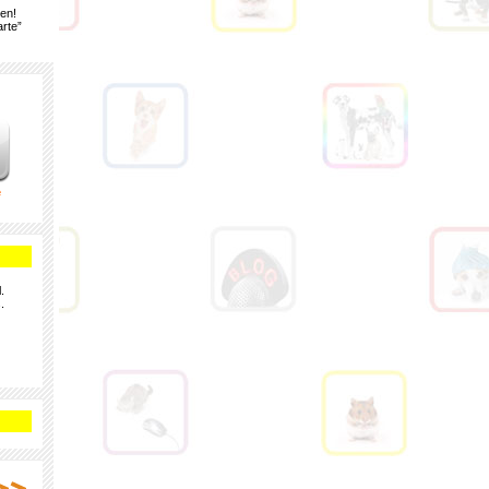
gen!
rte”
e
.
.