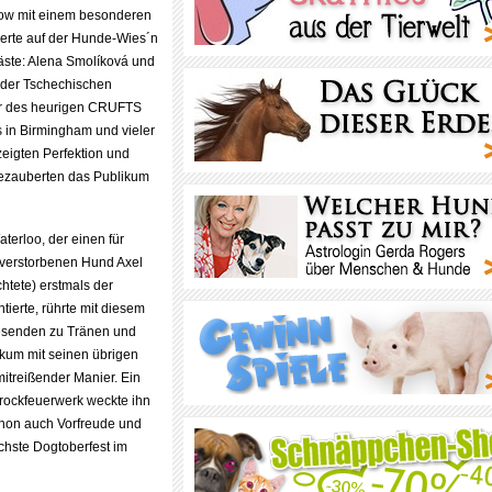
ow mit einem besonderen
erte auf der Hunde-Wies´n
ste: Alena Smolíková und
 der Tschechischen
r des heurigen CRUFTS
 in Birmingham und vieler
zeigten Perfektion und
bezauberten das Publikum
terloo, der einen für
 verstorbenen Hund Axel
htete) erstmals der
ntierte, rührte mit diesem
wesenden zu Tränen und
ikum mit seinen übrigen
itreißender Manier. Ein
rockfeuerwerk weckte ihn
hon auch Vorfreude und
chste Dogtoberfest im