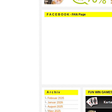
F A C E B O O K - FAN Page
A r c h i v
FUN WIN GAME
Februar 2026
Januar 2026
August 2025
März 2025