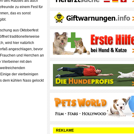
n des Hauses als auch
efreunde zu einem Fest für
mmen, das es sonst
ibt.
ischung aus Oktoberfest
ffnet traditionellerweise
h, wird hier natürlich
erfaß angeschlagen, bevor
 Frauchen und Herrchen an
 Vierbeiner mit den
 weitreichenden
inige der vierbeinigen
us dem kühlen Nass gelockt
REKLAME