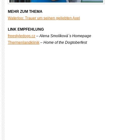
xxx
MEHR ZUM THEMA
Waterloo: Trauer um seinen geliebten Axel
LINK EMPFEHLUNG
freestyledogs.cz
–
Alena Smolíková´s Homepage
Thermenlandklinik
–
Home of the Dogtoberfest