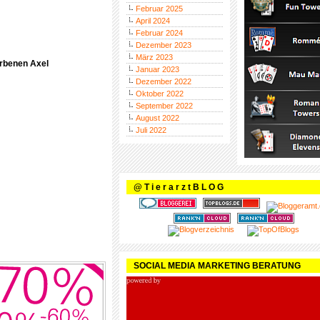
Februar 2025
April 2024
Februar 2024
Dezember 2023
März 2023
orbenen Axel
Januar 2023
Dezember 2022
Oktober 2022
September 2022
August 2022
Juli 2022
@ T i e r a r z t B L O G
SOCIAL MEDIA MARKETING BERATUNG