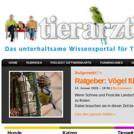
HOME
RUBRIKEN
PROJEKT GIFTWARNKARTE
FUNWINGAMES
I
Aufgemerkt ! »
Ratgeber: Vögel fü
13. Januar 2026 – 18:56 |
No Comment
Wenn Schnee und Frost die Landscha
zu finden.
Dabei brauchen sie in dieser Zeit be
Lies den ganzen Artikel »
Hunde
Katzen
Tierwelt