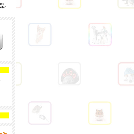
gen!
rte”
e
.
.