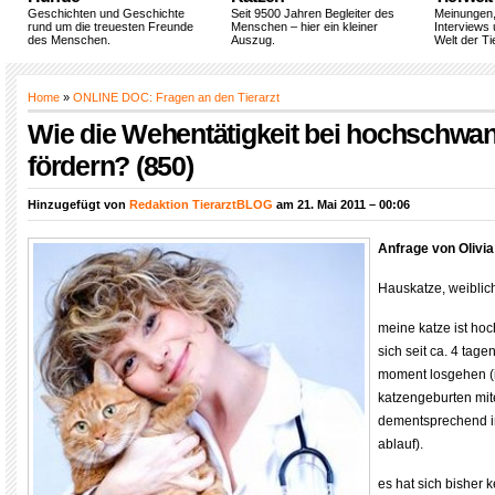
Geschichten und Geschichte
Seit 9500 Jahren Begleiter des
Meinungen
rund um die treuesten Freunde
Menschen – hier ein kleiner
Interviews 
des Menschen.
Auszug.
Welt der Ti
Home
»
ONLINE DOC: Fragen an den Tierarzt
Wie die Wehentätigkeit bei hochschwa
fördern? (850)
Hinzugefügt von
Redaktion TierarztBLOG
am 21. Mai 2011 – 00:06
Anfrage von Olivia
Hauskatze, weiblich,
meine katze ist ho
sich seit ca. 4 tag
moment losgehen (
katzengeburten mite
dementsprechend i
ablauf).
es hat sich bisher 