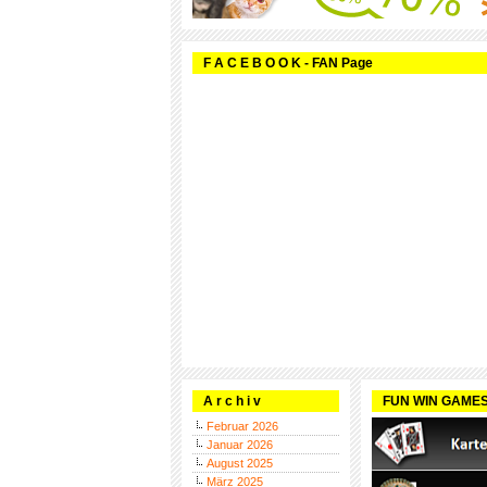
F A C E B O O K - FAN Page
A r c h i v
FUN WIN GAME
Februar 2026
Januar 2026
August 2025
März 2025