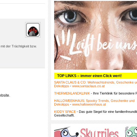
 mit der Trächtigkeit bzw.
TOP LINKS – immer einen Click wert!
SANTA CLAUS & CO: Weihnachtstrends, Geschenke u
Dekotipps
-
www.santaclaus.co.at
THERMENLANDKLINIK
- Ihre Tierklinik für besondere F
bsite.
HALLOWEENHAUS: Spooky Trends, Geschenke und
Dekotipps
-
www.halloweenhaus.at
KIDDY SPACE
- Das gute Siegel für eine familienfreundl
Gesellschafft.