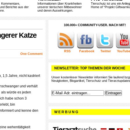
, Kommentare,
Informationen über Krankheiten
Tierschutz ist uns ein Anlie
und Berichte aus der
unserer tierischen Mitbewohner
Home of “Projekt Giftwarnka
ere.
und deren Auswirkungen.
100.000+ COMMUNITY-USER. MACH MIT!
ngerer Katze
RSS
Facebook
Twitter
YouTub
One Comment
NEWSLETTER: TOP THEMEN DER WOCHE
 1,5 Jahre, nicht kastriert
Unser kostenloser Newsletter informiert Sie laufend bzgl
Neuigkeiten, Blogartikel, Tierschutz und Tierarztupdates
chschwanger und verhält
en als würde es jeden
ich habe schon 3
rlebt, bin
nformiert und kenne den
W E R B U N G
keine wehentätigkeit