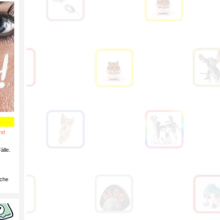
nd
älle.
iche