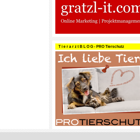
T i e r a r z t B L O G - PRO Tierschutz