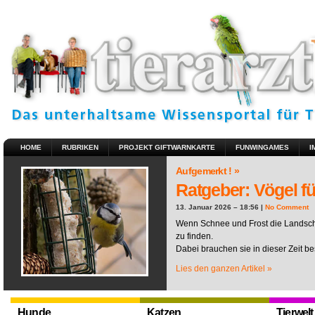
HOME
RUBRIKEN
PROJEKT GIFTWARNKARTE
FUNWINGAMES
I
Aufgemerkt ! »
Ratgeber: Vögel fü
13. Januar 2026 – 18:56 |
No Comment
Wenn Schnee und Frost die Landscha
zu finden.
Dabei brauchen sie in dieser Zeit be
Lies den ganzen Artikel »
Hunde
Katzen
Tierwelt