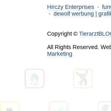
Hirczy Enterprises
·
fu
·
dewolf werbung | grafi
Copyright ©
TierarztBL
All Rights Reserved. We
Marketing