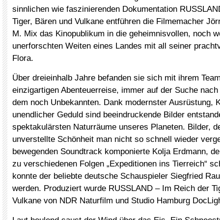
sinnlichen wie faszinierenden Dokumentation RUSSLAN
Tiger, Bären und Vulkane entführen die Filmemacher Jö
M. Mix das Kinopublikum in die geheimnisvollen, noch w
unerforschten Weiten eines Landes mit all seiner pracht
Flora.
Über dreieinhalb Jahre befanden sie sich mit ihrem Team
einzigartigen Abenteuerreise, immer auf der Suche nac
dem noch Unbekannten. Dank modernster Ausrüstung, 
unendlicher Geduld sind beeindruckende Bilder entstand
spektakulärsten Naturräume unseres Planeten. Bilder, de
unverstellte Schönheit man nicht so schnell wieder verg
bewegenden Soundtrack komponierte Kolja Erdmann, der
zu verschiedenen Folgen „Expeditionen ins Tierreich“ sch
konnte der beliebte deutsche Schauspieler Siegfried R
werden. Produziert wurde RUSSLAND – Im Reich der Tig
Vulkane von NDR Naturfilm und Studio Hamburg DocLigh