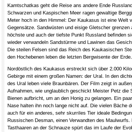
Kamtschatkas geht die Reise ans andere Ende Russlan
Schwarzen und Kaspischen Meer ragen gewaltige Berggi
Meter hoch in den Himmel: Der Kaukasus ist eine Welt vo
Gegensätze. Sandwüsten und eisige Gletscher grenzen 
höchste und auch der tiefste Punkt Russland befinden si
wieder verwandeln Sandstürme und Lawinen das Gesicht
Die steilen Felsen sind das Reich des Kaukasischen Ste
den Hochebenen leben die letzten Bergwisente der Erde.
Nordöstlich des Kaukasus erstreckt sich über 2.000 Kil
Gebirge mit einem großen Namen: der Ural. In den dich
des Ural leben viele Braunbären. Der Film zeigt in auße
Aufnahmen, wie unglaublich geschickt Meister Petz die 
Bienen aufbricht, um an den Honig zu gelangen. Ein paar
Nase halten ihn noch lange nicht auf. Die vielen Bäche d
auch für ein anderes, sehr skurriles Tier ideale Bedingu
Russischen Desman, einen Verwandten des Maulwurfs. M
Tasthaaren an der Schnauze spürt das im Laufe der Evo