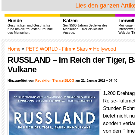
Lies den ganzen Artike
Hunde
Katzen
Tierwelt
Geschichten und Geschichte
Seit 9500 Jahren Begleiter des
Meinungen
rund um die treuesten Freunde
Menschen – hier ein kleiner
Interviews 
des Menschen.
Auszug.
Welt der Ti
Home
»
PETS WORLD - Film ♥ Stars ♥ Hollywood
RUSSLAND – Im Reich der Tiger, B
Vulkane
Hinzugefügt von
Redaktion TierarztBLOG
am 21. Januar 2011 – 07:40
1.200 Drehtag
Reise- kilome
Stunden Rohm
bietet nicht n
sondern verla
von den Film