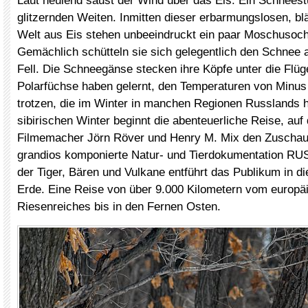
Laut heulend saust der Wind über das Eis. Ein Schneest
glitzernden Weiten. Inmitten dieser erbarmungslosen, blä
Welt aus Eis stehen unbeeindruckt ein paar Moschusoc
Gemächlich schütteln sie sich gelegentlich den Schnee 
Fell. Die Schneegänse stecken ihre Köpfe unter die Flüg
Polarfüchse haben gelernt, den Temperaturen von Minus
trotzen, die im Winter in manchen Regionen Russlands h
sibirischen Winter beginnt die abenteuerliche Reise, auf 
Filmemacher Jörn Röver und Henry M. Mix den Zuschau
grandios komponierte Natur- und Tierdokumentation R
der Tiger, Bären und Vulkane entführt das Publikum in di
Erde. Eine Reise von über 9.000 Kilometern vom europäi
Riesenreiches bis in den Fernen Osten.