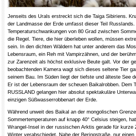
Jenseits des Urals erstreckt sich die Taiga Sibiriens. K
der Landmasse der Erde umfasst dieser Teil Russlands.
Temperaturschwankungen von 80 Grad zwischen Sommer
die Regel. Tiere, die hier überleben wollen, müssen ext
sein. In den dichten Wäldern hat unter anderem das Mos
Lebensraum, ein Reh mit Vampirzähnen, und der berühm
zur Zarenzeit als höchst exklusive Beute galt. Vor der g
beobachtenden Kamera wagt sich dieses seltene Tier ga
seinem Bau. Im Süden liegt der tiefste und älteste See de
Er ist der Lebensraum der scheuen Baikalrobben. Dem 
RUSSLAND gelangen hier absolut spektakuläre Unterw
einzigen Süßwasserrobbenart der Erde.
Während unweit des Baikal an der mongolischen Grenze
Sommertemperaturen auf knapp 40° Celsius steigen, hat 
Wrangel-Insel in der russischen Arktis gerade für kurze 
Winter verabschiedet. Nahe der Beringstraße, nur einen