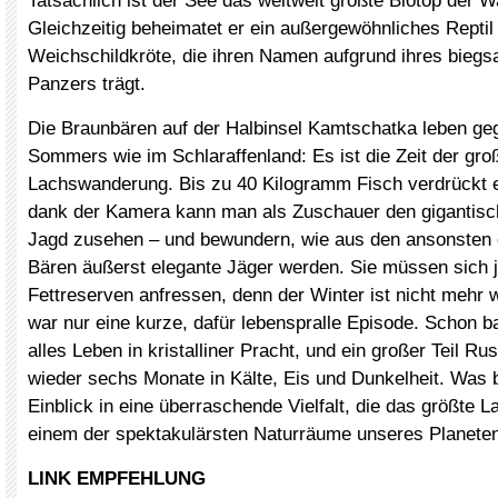
Tatsächlich ist der See das weltweit größte Biotop der 
Gleichzeitig beheimatet er ein außergewöhnliches Reptil 
Weichschildkröte, die ihren Namen aufgrund ihres biegs
Panzers trägt.
Die Braunbären auf der Halbinsel Kamtschatka leben g
Sommers wie im Schlaraffenland: Es ist die Zeit der gro
Lachswanderung. Bis zu 40 Kilogramm Fisch verdrückt 
dank der Kamera kann man als Zuschauer den gigantisch
Jagd zusehen – und bewundern, wie aus den ansonsten 
Bären äußerst elegante Jäger werden. Sie müssen sich j
Fettreserven anfressen, denn der Winter ist nicht mehr
war nur eine kurze, dafür lebenspralle Episode. Schon bal
alles Leben in kristalliner Pracht, und ein großer Teil Ru
wieder sechs Monate in Kälte, Eis und Dunkelheit. Was bl
Einblick in eine überraschende Vielfalt, die das größte 
einem der spektakulärsten Naturräume unseres Planete
LINK EMPFEHLUNG