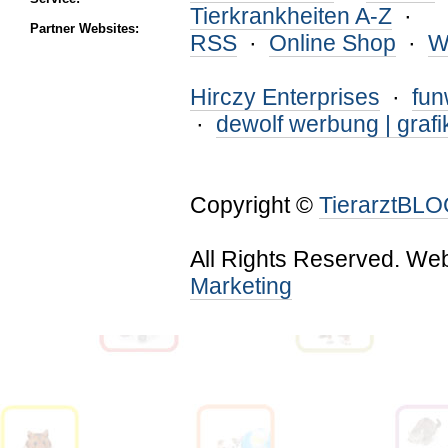
Tierkrankheiten A-Z
·
Partner Websites:
RSS
·
Online Shop
·
W
Hirczy Enterprises
·
fu
·
dewolf werbung | grafi
Copyright ©
TierarztBL
All Rights Reserved. We
Marketing