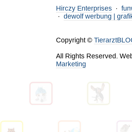
Hirczy Enterprises
·
fu
·
dewolf werbung | grafi
Copyright ©
TierarztBL
All Rights Reserved. We
Marketing