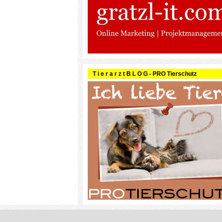
T i e r a r z t B L O G - PRO Tierschutz