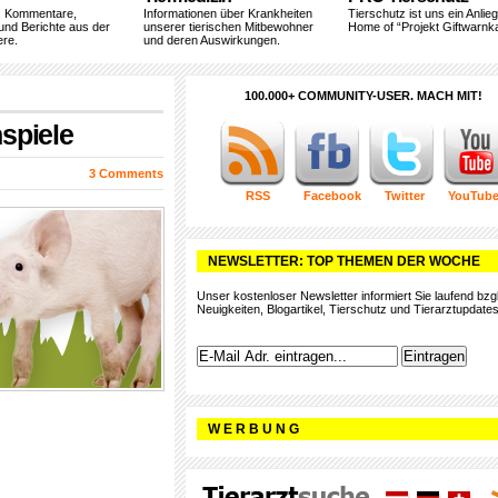
, Kommentare,
Informationen über Krankheiten
Tierschutz ist uns ein Anlie
und Berichte aus der
unserer tierischen Mitbewohner
Home of “Projekt Giftwarnka
ere.
und deren Auswirkungen.
100.000+ COMMUNITY-USER. MACH MIT!
spiele
3 Comments
RSS
Facebook
Twitter
YouTub
NEWSLETTER: TOP THEMEN DER WOCHE
Unser kostenloser Newsletter informiert Sie laufend bzgl
Neuigkeiten, Blogartikel, Tierschutz und Tierarztupdates
W E R B U N G