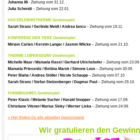
Johanna Illi
- Ziehung vom 31.12.
Julia Schmidt
– Ziehung vom 22.01.
H2O ERLEBNISTHERME Gewinnspiel:
Sarah Stranz / Gerlinde Meidl / Andrea Iancu
– Ziehung vom 19.11.
KONFERENZ DER TIERE Gewinnspiel:
Miriam Carlen / Kerstin Langer / Jasmin Wilcke
– Ziehung vom 21.10.
THERME LOIPERSDORF Gewinnspiel:
Michelle Maar / Manuela Rassl / Gerhard Ulrichshofer
– Ziehung vom 23.09.
Manuela Priessnitz / Bettina Marek / Simone Loos
– Ziehung vom 30.09.
Peter Blaha / Andrea Stöller / Nicole Schaupp
– Ziehung vom 07.10
Sarah Stranz / Stefan Stelzenberger / Dagmar Paul
– Ziehung vom 29.10.
FUNWINGAMES Gewinnspiel:
Peter Klasic / Melanie Sucher / Harald Snopper
– Ziehung vom 17.09.
Christiane Vilsner/ Marius Sloky / Werner Liska
– Ziehung vom 24.09.
»
Hier findest Du alle aktuellen Gewinnspiele
Wir gratulieren den Gewinn