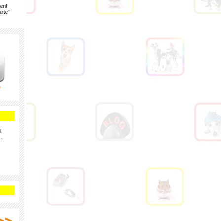
gen!
rte”
e
.
.