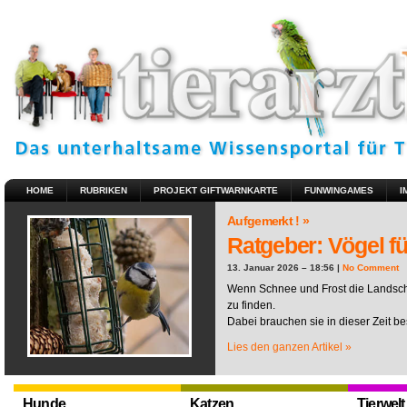
HOME
RUBRIKEN
PROJEKT GIFTWARNKARTE
FUNWINGAMES
I
Aufgemerkt ! »
Ratgeber: Vögel fü
13. Januar 2026 – 18:56 |
No Comment
Wenn Schnee und Frost die Landscha
zu finden.
Dabei brauchen sie in dieser Zeit be
Lies den ganzen Artikel »
Hunde
Katzen
Tierwelt