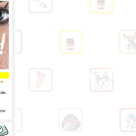
nd
älle.
iche