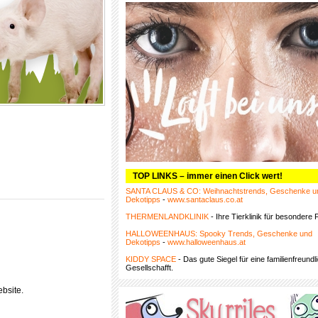
TOP LINKS – immer einen Click wert!
SANTA CLAUS & CO: Weihnachtstrends, Geschenke u
Dekotipps
-
www.santaclaus.co.at
THERMENLANDKLINIK
- Ihre Tierklinik für besondere F
HALLOWEENHAUS: Spooky Trends, Geschenke und
Dekotipps
-
www.halloweenhaus.at
KIDDY SPACE
- Das gute Siegel für eine familienfreundl
Gesellschafft.
bsite.