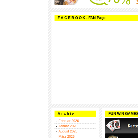
F A C E B O O K - FAN Page
A r c h i v
FUN WIN GAME
Februar 2026
Januar 2026
August 2025
März 2025