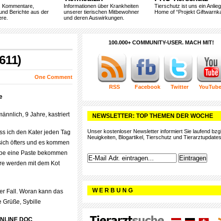
, Kommentare,
Informationen über Krankheiten
Tierschutz ist uns ein Anlie
und Berichte aus der
unserer tierischen Mitbewohner
Home of “Projekt Giftwarnka
ere.
und deren Auswirkungen.
100.000+ COMMUNITY-USER. MACH MIT!
611)
One Comment
RSS
Facebook
Twitter
YouTub
e
ännlich, 9 Jahre, kastriert
NEWSLETTER: TOP THEMEN DER WOCHE
Unser kostenloser Newsletter informiert Sie laufend bzgl
ass ich den Kater jeden Tag
Neuigkeiten, Blogartikel, Tierschutz und Tierarztupdates
 sich öfters und es kommen
abe eine Paste bekommen
are werden mit dem Kot
W E R B U N G
 der Fall. Woran kann das
 Grüße, Sybille
ONLINE DOC