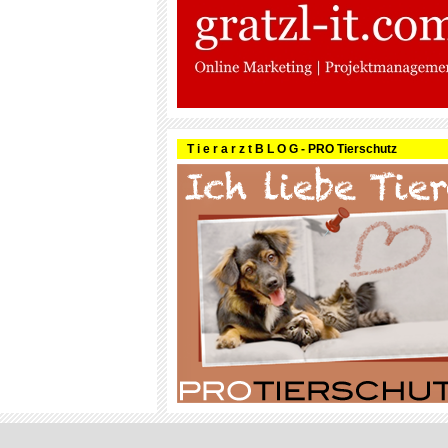
T i e r a r z t B L O G - PRO Tierschutz