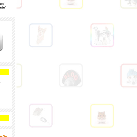
gen!
rte”
e
.
.