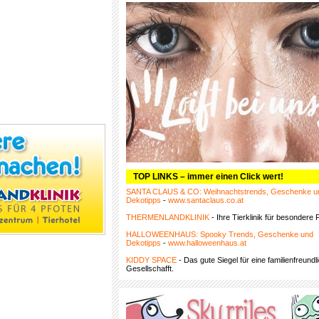
TOP LINKS – immer einen Click wert!
SANTA CLAUS & CO: Weihnachtstrends, Geschenke u
Dekotipps
-
www.santaclaus.co.at
THERMENLANDKLINIK
- Ihre Tierklinik für besondere F
HALLOWEENHAUS: Spooky Trends, Geschenke und
Dekotipps
-
www.halloweenhaus.at
KIDDY SPACE
- Das gute Siegel für eine familienfreundl
Gesellschafft.