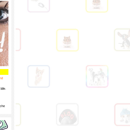
nd
älle.
iche