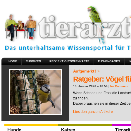
HOME
RUBRIKEN
PROJEKT GIFTWARNKARTE
FUNWINGAMES
I
Aufgemerkt ! »
Ratgeber: Vögel fü
13. Januar 2026 – 18:56 |
No Comment
Wenn Schnee und Frost die Landscha
zu finden.
Dabei brauchen sie in dieser Zeit be
Lies den ganzen Artikel »
Hunde
Katzen
Tierwelt