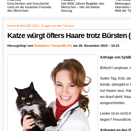
Geschichten und Geschichte
Seit 9500 Jahren Begleiter des
Meinungen
rund um die treuesten Freunde
Menschen – hier ein kleiner
Interviews 
des Menschen.
Auszug.
Welt der Ti
Home
»
ONLINE DOC: Fragen an den Tierarzt
Katze würgt öfters Haare trotz Bürsten (
Hinzugefügt von
Redaktion TierarztBLOG
am 26. November 2010 – 10:23
Anfrage von Sybill
Britisch Langhaar, m
Guten Tag, trotz, d
bürste, übergibt er
nur Haare raus. H
wo drauf steht: Ha
ausgeschieden.
Leider ist es nicht
liegen? Freundliche
Anfragen an das 