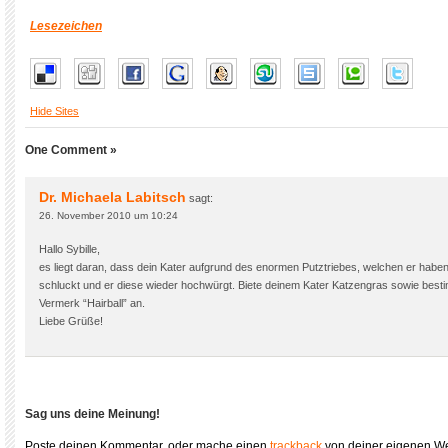
Lesezeichen
Hide Sites
One Comment »
Dr. Michaela Labitsch
sagt:
26. November 2010 um 10:24
Hallo Sybille,
es liegt daran, dass dein Kater aufgrund des enormen Putztriebes, welchen er haben
schluckt und er diese wieder hochwürgt. Biete deinem Kater Katzengras sowie best
Vermerk “Hairball” an.
Liebe Grüße!
Sag uns deine Meinung!
Poste deinen Kommentar, oder mache einen
trackback
von deiner eigenen We