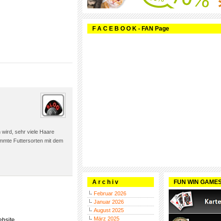
F A C E B O O K - FAN Page
 wird, sehr viele Haare
immte Futtersorten mit dem
A r c h i v
FUN WIN GAME
Februar 2026
Januar 2026
August 2025
März 2025
bsite.