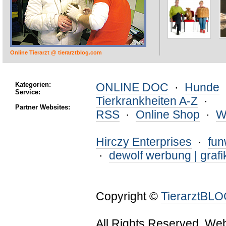
Online Tierarzt @ tierarztblog.com
Kategorien:
ONLINE DOC
·
Hunde
Service:
Tierkrankheiten A-Z
·
Partner Websites:
RSS
·
Online Shop
·
W
Hirczy Enterprises
·
fu
·
dewolf werbung | grafi
Copyright ©
TierarztBL
All Rights Reserved. We