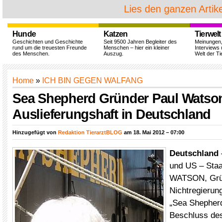
Lies den ganzen Artike
Hunde
Katzen
Tierwelt
Geschichten und Geschichte
Seit 9500 Jahren Begleiter des
Meinungen
rund um die treuesten Freunde
Menschen – hier ein kleiner
Interviews 
des Menschen.
Auszug.
Welt der Ti
Home
»
ICH BIN GEGEN WALFANG
Sea Shepherd Gründer Paul Watso
Auslieferungshaft in Deutschland
Hinzugefügt von
Redaktion TierarztBLOG
am 18. Mai 2012 – 07:00
Deutschland
und US – Staa
WATSON, Grü
Nichtregierun
„Sea Shepher
Beschluss de