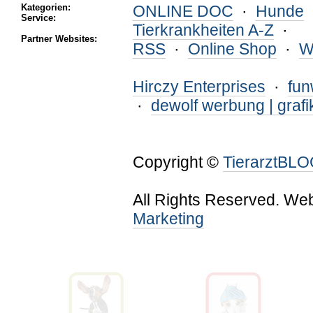
Kategorien:
ONLINE DOC
·
Hunde
Service:
Tierkrankheiten A-Z
·
Partner Websites:
RSS
·
Online Shop
·
W
Hirczy Enterprises
·
fu
·
dewolf werbung | grafi
Copyright ©
TierarztBL
All Rights Reserved. We
Marketing