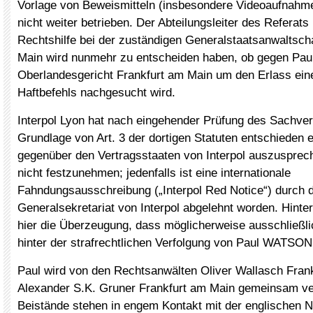
Vorlage von Beweismitteln (insbesondere Videoaufnahme
nicht weiter betrieben. Der Abteilungsleiter des Referats 
Rechtshilfe bei der zuständigen Generalstaatsanwaltscha
Main wird nunmehr zu entscheiden haben, ob gegen P
Oberlandesgericht Frankfurt am Main um den Erlass eine
Haftbefehls nachgesucht wird.
Interpol Lyon hat nach eingehender Prüfung des Sachver
Grundlage von Art. 3 der dortigen Statuten entschieden
gegenüber den Vertragsstaaten von Interpol auszuspr
nicht festzunehmen; jedenfalls ist eine internationale
Fahndungsausschreibung („Interpol Red Notice“) durch 
Generalsekretariat von Interpol abgelehnt worden. Hinte
hier die Überzeugung, dass möglicherweise ausschließlic
hinter der strafrechtlichen Verfolgung von Paul WATSON
Paul wird von den Rechtsanwälten Oliver Wallasch Fran
Alexander S.K. Gruner Frankfurt am Main gemeinsam ver
Beistände stehen in engem Kontakt mit der englischen N