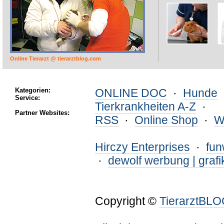
Online Tierarzt @ tierarztblog.com
Kategorien:
ONLINE DOC
·
Hunde
Service:
Tierkrankheiten A-Z
·
Partner Websites:
RSS
·
Online Shop
·
W
Hirczy Enterprises
·
fu
·
dewolf werbung | grafi
Copyright ©
TierarztBL