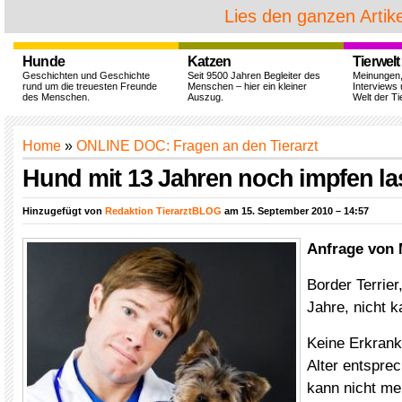
Lies den ganzen Artike
Hunde
Katzen
Tierwelt
Geschichten und Geschichte
Seit 9500 Jahren Begleiter des
Meinungen
rund um die treuesten Freunde
Menschen – hier ein kleiner
Interviews 
des Menschen.
Auszug.
Welt der Ti
Home
»
ONLINE DOC: Fragen an den Tierarzt
Hund mit 13 Jahren noch impfen la
Hinzugefügt von
Redaktion TierarztBLOG
am 15. September 2010 – 14:57
Anfrage von 
Border Terrier
Jahre, nicht ka
Keine Erkrank
Alter entspre
kann nicht me