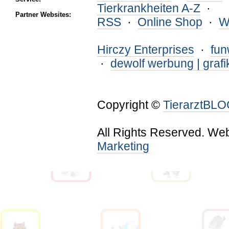
Tierkrankheiten A-Z
·
Partner Websites:
RSS
·
Online Shop
·
W
Hirczy Enterprises
·
fu
·
dewolf werbung | grafi
Copyright ©
TierarztBL
All Rights Reserved. We
Marketing