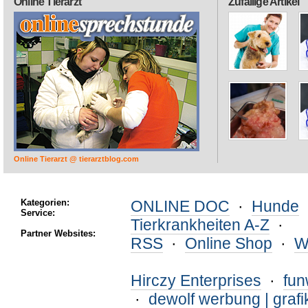
Online Tierarzt
Zufällige Artikel
Online Tierarzt @ tierarztblog.com
Kategorien:
ONLINE DOC
·
Hunde
Service:
Tierkrankheiten A-Z
·
Partner Websites:
RSS
·
Online Shop
·
W
Hirczy Enterprises
·
fu
·
dewolf werbung | grafi