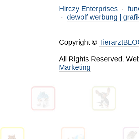
Hirczy Enterprises
·
fu
·
dewolf werbung | grafi
Copyright ©
TierarztBL
All Rights Reserved. We
Marketing