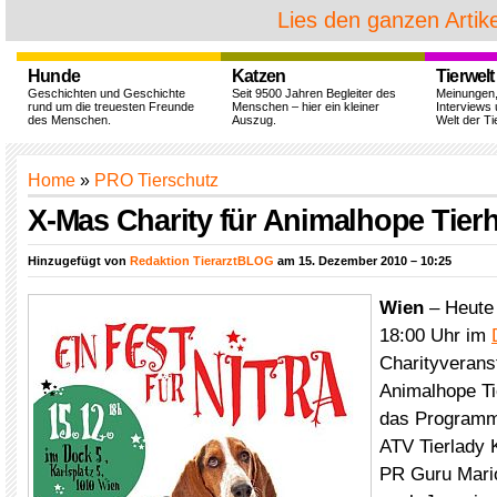
Lies den ganzen Artike
Hunde
Katzen
Tierwelt
Geschichten und Geschichte
Seit 9500 Jahren Begleiter des
Meinungen
rund um die treuesten Freunde
Menschen – hier ein kleiner
Interviews 
des Menschen.
Auszug.
Welt der Ti
Home
»
PRO Tierschutz
X-Mas Charity für Animalhope Tierhi
Hinzugefügt von
Redaktion TierarztBLOG
am 15. Dezember 2010 – 10:25
Wien
– Heute 
18:00 Uhr im
Charityveranst
Animalhope Tie
das Programm
ATV Tierlady 
PR Guru Mario