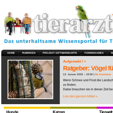
HOME
RUBRIKEN
PROJEKT GIFTWARNKARTE
FUNWINGAMES
I
Aufgemerkt ! »
Ratgeber: Vögel fü
13. Januar 2026 – 18:56 |
No Comment
Wenn Schnee und Frost die Landscha
zu finden.
Dabei brauchen sie in dieser Zeit be
Lies den ganzen Artikel »
Hunde
Katzen
Tierwelt