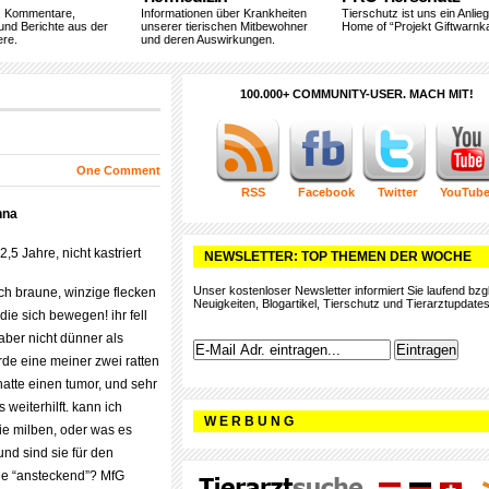
, Kommentare,
Informationen über Krankheiten
Tierschutz ist uns ein Anlie
und Berichte aus der
unserer tierischen Mitbewohner
Home of “Projekt Giftwarnka
ere.
und deren Auswirkungen.
100.000+ COMMUNITY-USER. MACH MIT!
One Comment
RSS
Facebook
Twitter
YouTub
nna
2,5 Jahre, nicht kastriert
NEWSLETTER: TOP THEMEN DER WOCHE
Unser kostenloser Newsletter informiert Sie laufend bzgl
ich braune, winzige flecken
Neuigkeiten, Blogartikel, Tierschutz und Tierarztupdates
 die sich bewegen! ihr fell
 aber nicht dünner als
rde eine meiner zwei ratten
 hatte einen tumor, und sehr
s weiterhilft. kann ich
W E R B U N G
e milben, oder was es
nd sind sie für den
e “ansteckend”? MfG