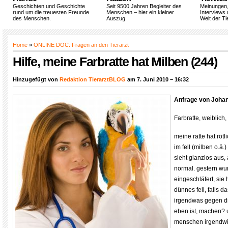
Geschichten und Geschichte
Seit 9500 Jahren Begleiter des
Meinungen
rund um die treuesten Freunde
Menschen – hier ein kleiner
Interviews 
des Menschen.
Auszug.
Welt der Ti
Home
»
ONLINE DOC: Fragen an den Tierarzt
Hilfe, meine Farbratte hat Milben (244)
Hinzugefügt von
Redaktion TierarztBLOG
am 7. Juni 2010 – 16:32
Anfrage von Joha
Farbratte, weiblich, 
meine ratte hat rötl
im fell (milben o.ä.)
sieht glanzlos aus,
normal. gestern wu
eingeschläfert, sie
dünnes fell, falls da
irgendwas gegen di
eben ist, machen? u
menschen irgendwi