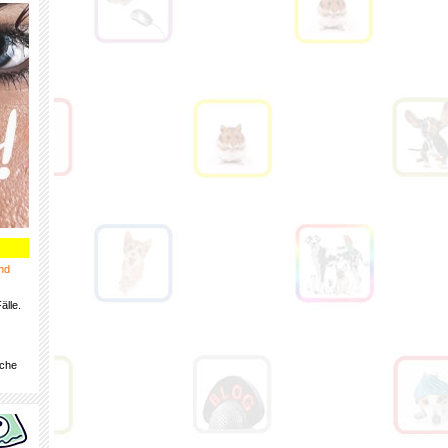
nd
älle.
iche