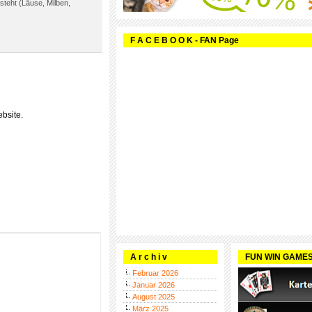
steht (Läuse, Milben,
F A C E B O O K - FAN Page
bsite.
A r c h i v
FUN WIN GAME
Februar 2026
Januar 2026
August 2025
März 2025