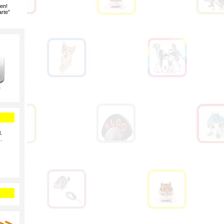
gen!
rte”
e
.
.