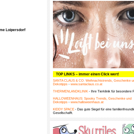
rme Loipersdorf
TOP LINKS – immer einen Click wert!
SANTA CLAUS & CO: Weihnachtstrends, Geschenke u
Dekotipps
-
www.santaclaus.co.at
THERMENLANDKLINIK
- Ihre Tierklinik für besondere F
HALLOWEENHAUS: Spooky Trends, Geschenke und
Dekotipps
-
www.halloweenhaus.at
KIDDY SPACE
- Das gute Siegel für eine familienfreundl
Gesellschafft.