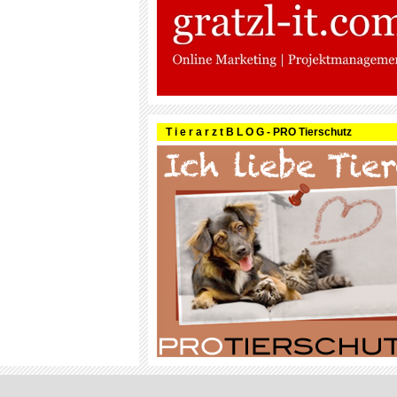
T i e r a r z t B L O G - PRO Tierschutz