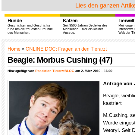
Lies den ganzen Artike
Hunde
Katzen
Tierwelt
Geschichten und Geschichte
Seit 9500 Jahren Begleiter des
Meinungen
rund um die treuesten Freunde
Menschen – hier ein kleiner
Interviews 
des Menschen.
Auszug.
Welt der Ti
Home
»
ONLINE DOC: Fragen an den Tierarzt
Beagle: Morbus Cushing (47)
Hinzugefügt von
Redaktion TierarztBLOG
am 2. März 2010 – 16:02
Anfrage von 
Beagle, weibli
kastriert
M.Cushing, s
Wurde eingest
Vetoryl. Seit 