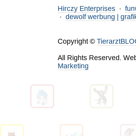
Hirczy Enterprises
·
fu
·
dewolf werbung | grafi
Copyright ©
TierarztBL
All Rights Reserved. We
Marketing