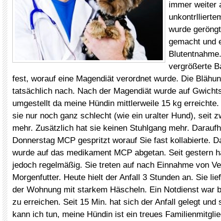
immer weiter a
unkontrllierte
wurde geröngt
gemacht und 
Blutentnahme.
vergrößerte B
fest, worauf eine Magendiät verordnet wurde. Die Blähu
tatsächlich nach. Nach der Magendiät wurde auf Gwicht
umgestellt da meine Hündin mittlerweile 15 kg erreichte.
sie nur noch ganz schlecht (wie ein uralter Hund), seit z
mehr. Zusätzlich hat sie keinen Stuhlgang mehr. Darauf
Donnerstag MCP gespritzt worauf Sie fast kollabierte. D
wurde auf das medikament MCP abgetan. Seit gestern hat
jedoch regelmäßig. Sie treten auf nach Einnahme von Ve
Morgenfutter. Heute hielt der Anfall 3 Stunden an. Sie lie
der Wohnung mit starkem Häscheln. Ein Notdienst war bi
zu erreichen. Seit 15 Min. hat sich der Anfall gelegt und 
kann ich tun, meine Hündin ist ein treues Familienmitgli