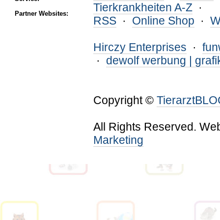
Tierkrankheiten A-Z
·
Partner Websites:
RSS
·
Online Shop
·
W
Hirczy Enterprises
·
fu
·
dewolf werbung | grafi
Copyright ©
TierarztBL
All Rights Reserved. We
Marketing