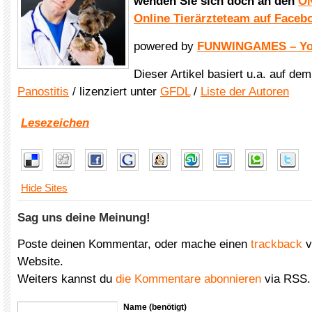
wenden Sie sich doch an den
ON
Online Tierärzteteam auf Faceb
powered by
FUNWINGAMES – You
Dieser Artikel basiert u.a. auf de
Panostitis
/ lizenziert unter
GFDL
/
Liste der Autoren
Lesezeichen
Hide Sites
Sag uns deine Meinung!
Poste deinen Kommentar, oder mache einen
trackback
v
Website.
Weiters kannst du
die Kommentare abonnieren
via RSS.
Name (benötigt)