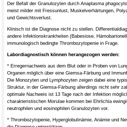
Der Befall der Granulozyten durch Anaplasma phagocyto
meist milder mit Fressunlust, Muskelverhärtungen, Polya
und Gewichtsverlust.
Klinisch ist die Diagnose nicht zu stellen. Differentiald
andere Infektionskrankheiten (Babesiose, Hämobartonell
immunologisch bedingte Thrombozytopenie in Frage.
Labordiagnostisch können herangezogen werden:
* Erregernachweis aus dem Blut oder in Proben von Lun
Organen möglich über eine Giemsa-Färbung und Immunf
Die Monozyten und Lymphozyten zeigen dabei eine typi
Struktur, in der Giemsa-Färbung allerdings nicht sehr za
optimale Nachweis ist 13 Tage nach der Infektion möglic
charakteristischen Morulae kommen bei Ehrlichia ewingii
neutrophilen und eosinophilen Granulozyten vor.
* Thrombozytopenie, Hyperglobulinämie, Anämie und Ne
die Diagnose unterstützen.