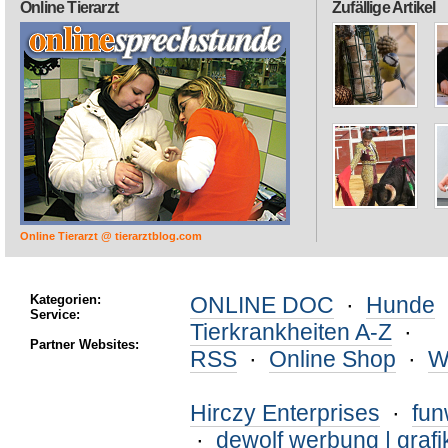
Online Tierarzt
Zufällige Artikel
Online Tierarzt @ tierarztblog.com
Kategorien:
ONLINE DOC
·
Hunde
Service:
Tierkrankheiten A-Z
·
Partner Websites:
RSS
·
Online Shop
·
W
Hirczy Enterprises
·
fu
·
dewolf werbung | grafi