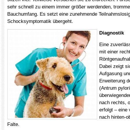
sehr schnell zu einem immer größer werdenden, trommel
Bauchumfang. Es setzt eine zunehmende Teilnahmslosigke
Schocksymptomatik übergeht.
Diagnostik
Eine zuverläs
mit einer rech
Röntgenaufnah
Dabei zeigt si
Aufgasung und
Erweiterung 
(Antrum pylor
überwiegenden
nach rechts, 
erfolgt – eine
nach hinten-o
Falte.