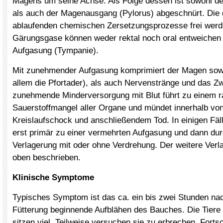
Magens um seine Achse. Als Folge dessen ist sowohl d
als auch der Magenausgang (Pylorus) abgeschnürt. Die
ablaufenden chemischen Zersetzungsprozesse frei wer
Gärungsgase können weder rektal noch oral entweichen 
Aufgasung (Tympanie).
Mit zunehmender Aufgasung komprimiert der Magen sowo
allem die Pfortader), als auch Nervenstränge und das Zw
zunehmende Minderversorgung mit Blut führt zu einem 
Sauerstoffmangel aller Organe und mündet innerhalb vo
Kreislaufschock und anschließendem Tod. In einigen Fä
erst primär zu einer vermehrten Aufgasung und dann dur
Verlagerung mit oder ohne Verdrehung. Der weitere Verla
oben beschrieben.
Klinische Symptome
Typisches Symptom ist das ca. ein bis zwei Stunden nac
Fütterung beginnende Aufblähen des Bauches. Die Tiere 
sitzen viel. Teilweise versuchen sie zu erbrechen. Fort