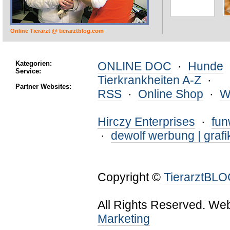
Online Tierarzt @ tierarztblog.com
Kategorien:
ONLINE DOC
·
Hunde
Service:
Tierkrankheiten A-Z
·
Partner Websites:
RSS
·
Online Shop
·
W
Hirczy Enterprises
·
fu
·
dewolf werbung | grafi
Copyright ©
TierarztBL
All Rights Reserved. We
Marketing