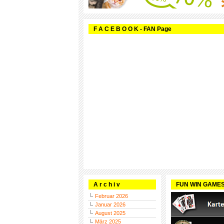
F A C E B O O K - FAN Page
A r c h i v
FUN WIN GAME
Februar 2026
Januar 2026
August 2025
März 2025