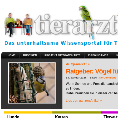
HOME
RUBRIKEN
PROJEKT GIFTWARNKARTE
FUNWINGAMES
I
Aufgemerkt ! »
Ratgeber: Vögel fü
13. Januar 2026 – 18:56 |
No Comment
Wenn Schnee und Frost die Landscha
zu finden.
Dabei brauchen sie in dieser Zeit be
Lies den ganzen Artikel »
Hunde
Katzen
Tierwelt