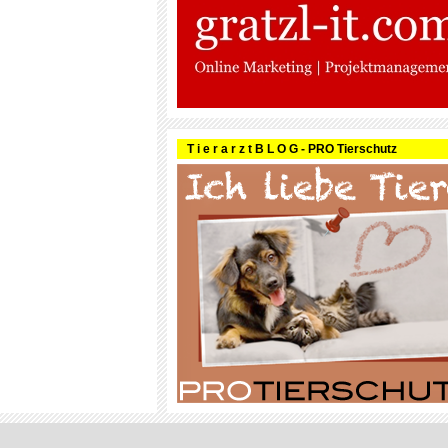
T i e r a r z t B L O G - PRO Tierschutz