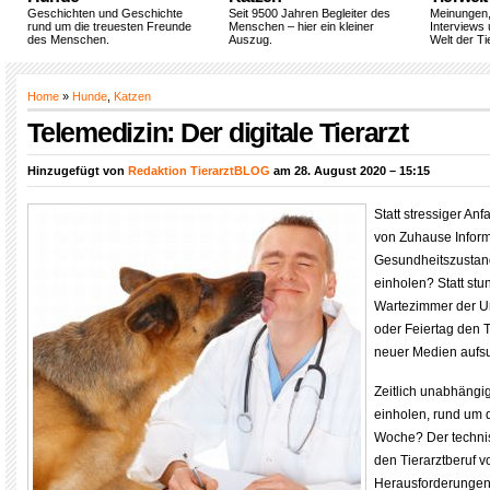
Geschichten und Geschichte
Seit 9500 Jahren Begleiter des
Meinungen
rund um die treuesten Freunde
Menschen – hier ein kleiner
Interviews 
des Menschen.
Auszug.
Welt der Ti
Home
»
Hunde
,
Katzen
Telemedizin: Der digitale Tierarzt
Hinzugefügt von
Redaktion TierarztBLOG
am 28. August 2020 – 15:15
Statt stressiger An
von Zuhause Infor
Gesundheitszustan
einholen? Statt st
Wartezimmer der U
oder Feiertag den Ti
neuer Medien aufs
Zeitlich unabhängi
einholen, rund um d
Woche? Der technisc
den Tierarztberuf v
Herausforderungen