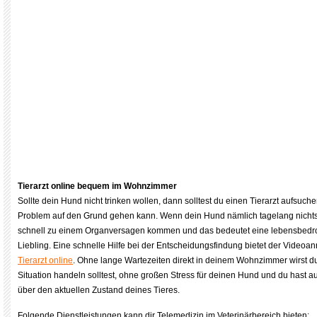
Tierarzt online bequem im Wohnzimmer
Sollte dein Hund nicht trinken wollen, dann solltest du einen Tierarzt aufsuch
Problem auf den Grund gehen kann. Wenn dein Hund nämlich tagelang nichts 
schnell zu einem Organversagen kommen und das bedeutet eine lebensbedroh
Liebling. Eine schnelle Hilfe bei der Entscheidungsfindung bietet der Videoa
Tierarzt online
. Ohne lange Wartezeiten direkt in deinem Wohnzimmer wirst du
Situation handeln solltest, ohne großen Stress für deinen Hund und du hast 
über den aktuellen Zustand deines Tieres.
Folgende Dienstleistungen kann dir Telemedizin im Veterinärbereich bieten: