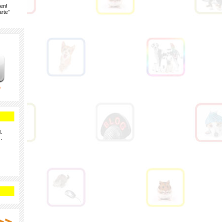
gen!
rte”
e
.
.