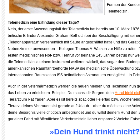
Formen der Kunde
Telemedizin.
Telemedizin eine Erfindung dieser Tage?
Nein, der erste Anwendungsfall der Telemedizin hat bereits am 10. März 1876 
britische Erfinder Alexander Graham Bell sich bei der Beschäftigung mit sein
„Telefonapparatur“ versehentlich mit Säure angeschüttet hatte und das Gerät 
Nebenzimmer anwesenden – Kollegen Thomas A. Watson zur Hilfe zu rufen. D
ersten medizinischen Not- bzw. Fernruf vor beinahe 145 Jahren betrug nur wen
die Telemedizin zu einem Instrument weiterentwickelt, das sogar dem Bodenp
amerikanischen Raumfahrtbehörde NASA die medizinische Überwachung bzw.
internationalen Raumstation ISS befindlichen Astronauten ermöglicht – in Echt
Auch in der Veterinärmedizin werden die neuen Medien und Techniken nun g
das Leben zu erleichtern. Beispiel: Du machst dir Sorgen, dein
Hund trinkt nic
Tierarzt um Rat fragen. Aber es ist bereits spät, oder Feiertag bzw. Wochenen
Tierarzt deines Vertrauens ist gerade auf Urlaub – aber du möchtest eine Antw
deine Besorgnis vielleicht doch unbegründet und du willst deinem Hund den St
gar einer Fahrt mit öffentlichen Verkehrsmitteln lieber ersparen? Welche Entsc
»Dein Hund trinkt nicht