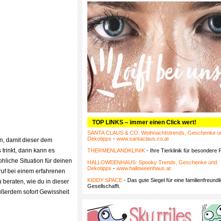
TOP LINKS – immer einen Click wert!
SANTA CLAUS & CO: Weihnachtstrends, Geschenke u
Dekotipps
-
www.santaclaus.co.at
en, damit dieser dem
trinkt, dann kann es
THERMENLANDKLINIK
- Ihre Tierklinik für besondere F
liche Situation für deinen
HALLOWEENHAUS: Spooky Trends, Geschenke und
Dekotipps
-
www.halloweenhaus.at
nruf bei einem erfahrenen
KIDDY SPACE
- Das gute Siegel für eine familienfreundl
 beraten, wie du in dieser
Gesellschafft.
außerdem sofort Gewissheit