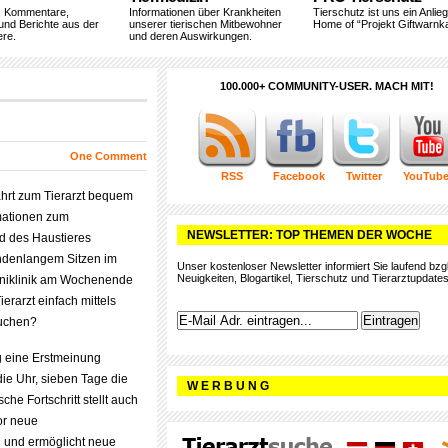
, Kommentare,
Informationen über Krankheiten
Tierschutz ist uns ein Anlie
und Berichte aus der
unserer tierischen Mitbewohner
Home of “Projekt Giftwarnka
ere.
und deren Auswirkungen.
100.000+ COMMUNITY-USER. MACH MIT!
One Comment
RSS
Facebook
Twitter
YouTub
fahrt zum Tierarzt bequem
mationen zum
NEWSLETTER: TOP THEMEN DER WOCHE
d des Haustieres
undenlangem Sitzen im
Unser kostenloser Newsletter informiert Sie laufend bzgl
Neuigkeiten, Blogartikel, Tierschutz und Tierarztupdates
niklinik am Wochenende
erarzt einfach mittels
uchen?
g eine Erstmeinung
ie Uhr, sieben Tage die
W E R B U N G
he Fortschritt stellt auch
or neue
 und ermöglicht neue