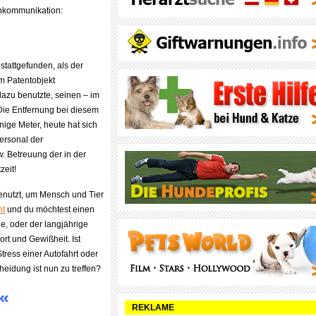
nkommunikation:
stattgefunden, als der
em Patentobjekt
dazu benutzte, seinen – im
ie Entfernung bei diesem
ige Meter, heute hat sich
ersonal der
 Betreuung der in der
zeit!
enutzt, um Mensch und Tier
ht
und du möchtest einen
de, oder der langjährige
ort und Gewißheit. Ist
ress einer Autofahrt oder
heidung ist nun zu treffen?
?«
REKLAME