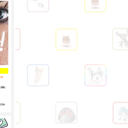
nd
älle.
iche