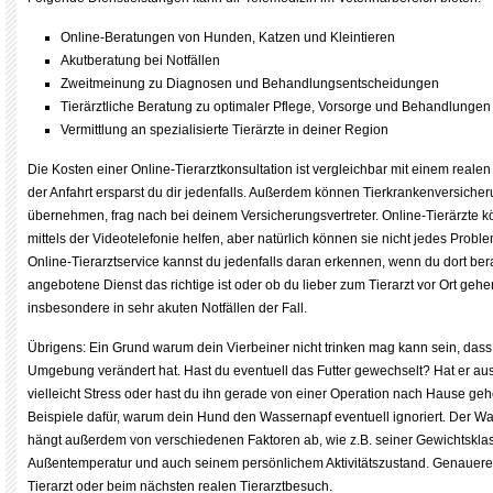
Online-Beratungen von Hunden, Katzen und Kleintieren
Akutberatung bei Notfällen
Zweitmeinung zu Diagnosen und Behandlungsentscheidungen
Tierärztliche Beratung zu optimaler Pflege, Vorsorge und Behandlungen
Vermittlung an spezialisierte Tierärzte in deiner Region
Die Kosten einer Online-Tierarztkonsultation ist vergleichbar mit einem reale
der Anfahrt ersparst du dir jedenfalls. Außerdem können Tierkrankenversich
übernehmen, frag nach bei deinem Versicherungsvertreter. Online-Tierärzte k
mittels der Videotelefonie helfen, aber natürlich können sie nicht jedes Probl
Online-Tierarztservice kannst du jedenfalls daran erkennen, wenn du dort bera
angebotene Dienst das richtige ist oder ob du lieber zum Tierarzt vor Ort gehen 
insbesondere in sehr akuten Notfällen der Fall.
Übrigens: Ein Grund warum dein Vierbeiner nicht trinken mag kann sein, dass 
Umgebung verändert hat. Hast du eventuell das Futter gewechselt? Hat er a
vielleicht Stress oder hast du ihn gerade von einer Operation nach Hause geho
Beispiele dafür, warum dein Hund den Wassernapf eventuell ignoriert. Der 
hängt außerdem von verschiedenen Faktoren ab, wie z.B. seiner Gewichtsklass
Außentemperatur und auch seinem persönlichem Aktivitätszustand. Genauere
Tierarzt oder beim nächsten realen Tierarztbesuch.