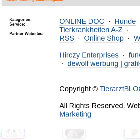
Kategorien:
ONLINE DOC
·
Hunde
Service:
Tierkrankheiten A-Z
·
Partner Websites:
RSS
·
Online Shop
·
W
Hirczy Enterprises
·
fu
·
dewolf werbung | grafi
Copyright ©
TierarztBL
All Rights Reserved. We
Marketing