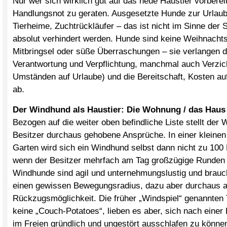
Nur wer sich wirklich gut auf das neue Haustier vorbereit
Handlungsnot zu geraten. Ausgesetzte Hunde zur Urlaubs
Tierheime, Zuchtrückläufer – das ist nicht im Sinne der 
absolut verhindert werden. Hunde sind keine Weihnacht
Mitbringsel oder süße Überraschungen – sie verlangen d
Verantwortung und Verpflichtung, manchmal auch Verzich
Umständen auf Urlaube) und die Bereitschaft, Kosten a
ab.
Der Windhund als Haustier: Die Wohnung / das Haus
Bezogen auf die weiter oben befindliche Liste stellt der
Besitzer durchaus gehobene Ansprüche. In einer klein
Garten wird sich ein Windhund selbst dann nicht zu 100 
wenn der Besitzer mehrfach am Tag großzügige Runden 
Windhunde sind agil und unternehmungslustig und brau
einen gewissen Bewegungsradius, dazu aber durchaus a
Rückzugsmöglichkeit. Die früher „Windspiel“ genannten 
keine „Couch-Potatoes“, lieben es aber, sich nach eine
im Freien gründlich und ungestört ausschlafen zu könne