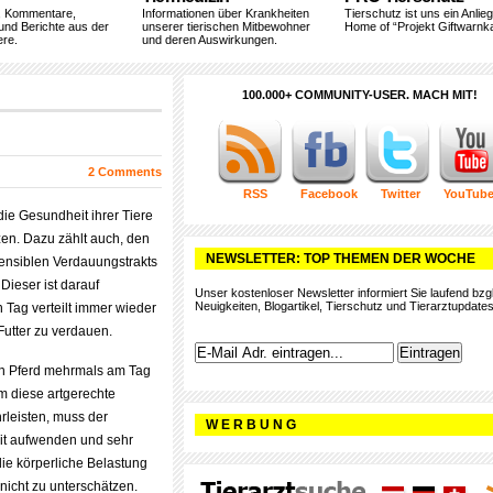
, Kommentare,
Informationen über Krankheiten
Tierschutz ist uns ein Anlie
und Berichte aus der
unserer tierischen Mitbewohner
Home of “Projekt Giftwarnka
ere.
und deren Auswirkungen.
100.000+ COMMUNITY-USER. MACH MIT!
2 Comments
RSS
Facebook
Twitter
YouTub
 die Gesundheit ihrer Tiere
en. Dazu zählt auch, den
NEWSLETTER: TOP THEMEN DER WOCHE
ensiblen Verdauungstrakts
Dieser ist darauf
Unser kostenloser Newsletter informiert Sie laufend bzgl
Neuigkeiten, Blogartikel, Tierschutz und Tierarztupdates
 Tag verteilt immer wieder
Futter zu verdauen.
in Pferd mehrmals am Tag
m diese artgerechte
rleisten, muss der
W E R B U N G
eit aufwenden und sehr
 die körperliche Belastung
 nicht zu unterschätzen.