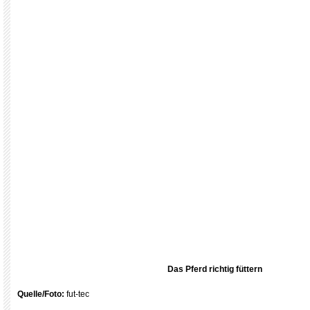
Das Pferd richtig füttern
Quelle/Foto:
fut-tec