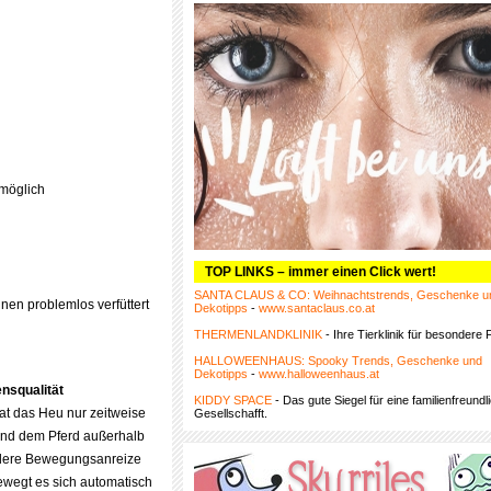
möglich
TOP LINKS – immer einen Click wert!
SANTA CLAUS & CO: Weihnachtstrends, Geschenke u
en problemlos verfüttert
Dekotipps
-
www.santaclaus.co.at
THERMENLANDKLINIK
- Ihre Tierklinik für besondere F
HALLOWEENHAUS: Spooky Trends, Geschenke und
Dekotipps
-
www.halloweenhaus.at
nsqualität
KIDDY SPACE
- Das gute Siegel für eine familienfreundl
at das Heu nur zeitweise
Gesellschafft.
und dem Pferd außerhalb
ndere Bewegungsanreize
wegt es sich automatisch