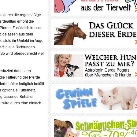
ekt durch die regelmäßige
rdealltag erhöht die
Pferde. Zusätzlich fressen
nd gelassen aus dem
ie stets ihr Umfeld im Auge
rf in alle Richtungen
So wird pferdegerecht viel
reduziert dabei den
die Fütterung der Pferde
erbehälter lediglich befüllt
optionale Futternetz.
kg fassende Behälter
t wird durch eine einfach