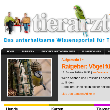
HOME
RUBRIKEN
PROJEKT GIFTWARNKARTE
FUNWINGAMES
I
Aufgemerkt ! »
Ratgeber: Vögel fü
13. Januar 2026 – 18:56 |
No Comment
Wenn Schnee und Frost die Landscha
zu finden.
Dabei brauchen sie in dieser Zeit be
Lies den ganzen Artikel »
Hunde
Katzen
Tierwelt