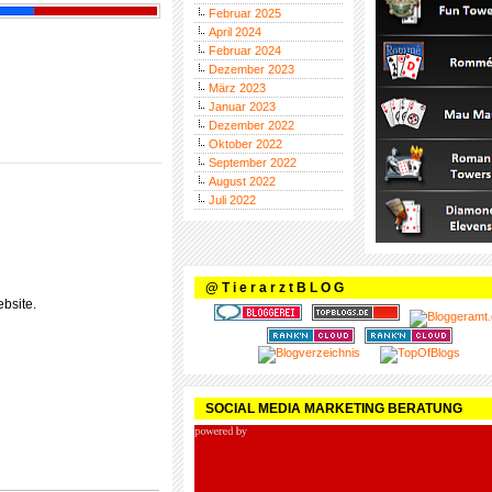
Februar 2025
April 2024
Februar 2024
Dezember 2023
März 2023
Januar 2023
Dezember 2022
Oktober 2022
September 2022
August 2022
Juli 2022
@ T i e r a r z t B L O G
bsite.
SOCIAL MEDIA MARKETING BERATUNG