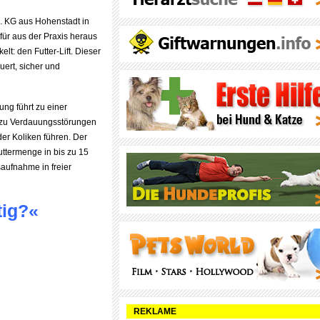
. KG aus Hohenstadt in
für aus der Praxis heraus
lt: den Futter-Lift. Dieser
uert, sicher und
ng führt zu einer
 zu Verdauungsstörungen
der Koliken führen. Der
uttermenge in bis zu 15
aufnahme in freier
tig?«
REKLAME