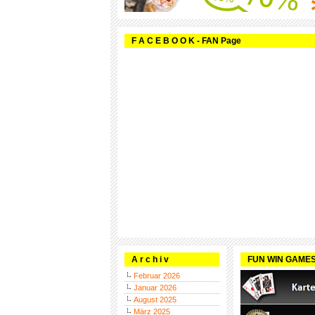
F A C E B O O K - FAN Page
A r c h i v
FUN WIN GAME
Februar 2026
Januar 2026
August 2025
März 2025