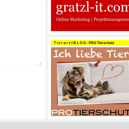
T i e r a r z t B L O G - PRO Tierschutz