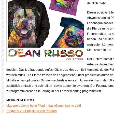
deutlich mehr.
Dieser positive Eff
Abwechslung im Pfe
Lebensqualität der 
die Pferde ruhig u
Futterbehälter, da s
haben und bei Beda
weglaufen können. 
Stress vermieden.
Der Futterautomat 
Arbeitsaufwand für 
deutlich. Das kraftraubende Aufschütteln des Heus entfällt komplett, da der Futt
werden muss. Die Pferde fressen das angebotene Futter problemlos durch das 
Mithilfe eines optionalen Schnellwechselsystems am Automaten kann der 50 
zusätzlich einfach und schnell an- sowie abmontiert werden. Der Futterautoma
zu programmierende Steuerung in der Fernbedienung programmiert.
MEHR ZUM THEMA
Magenprobleme beim Pferd – das oft unerkannte Leid
Ratgeber zur Entgiftung von Pferden