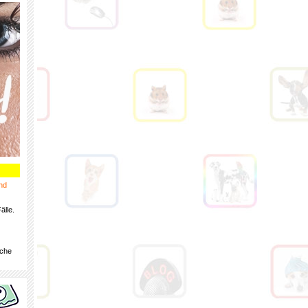
nd
älle.
iche