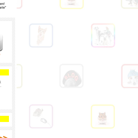
gen!
rte”
e
.
.