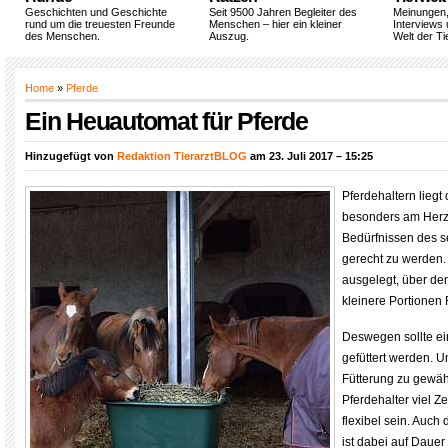
Geschichten und Geschichte
Seit 9500 Jahren Begleiter des
Meinungen
rund um die treuesten Freunde
Menschen – hier ein kleiner
Interviews 
des Menschen.
Auszug.
Welt der Ti
Home
»
Pferde
Ein Heuautomat für Pferde
Hinzugefügt von
Redaktion TierarztBLOG
am 23. Juli 2017 – 15:25
Pferdehaltern liegt
besonders am Herz
Bedürfnissen des s
gerecht zu werden. 
ausgelegt, über den
kleinere Portionen 
Deswegen sollte e
gefüttert werden. U
Fütterung zu gewäh
Pferdehalter viel Z
flexibel sein. Auch
ist dabei auf Dauer