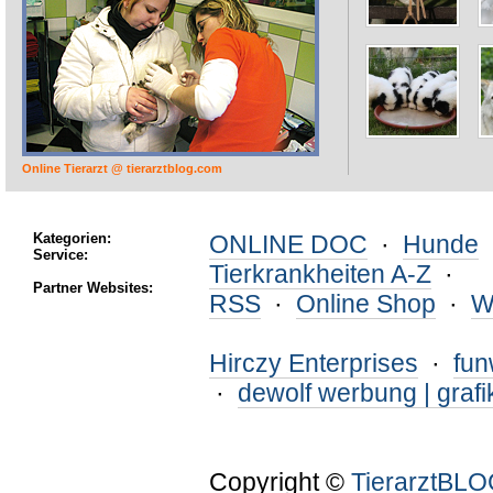
Online Tierarzt @ tierarztblog.com
Kategorien:
ONLINE DOC
·
Hunde
Service:
Tierkrankheiten A-Z
·
Partner Websites:
RSS
·
Online Shop
·
W
Hirczy Enterprises
·
fu
·
dewolf werbung | grafi
Copyright ©
TierarztBL