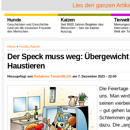
Lies den ganzen Artike
Hunde
Katzen
Tierwelt
Geschichten und Geschichte
Seit 9500 Jahren Begleiter des
Meinungen
rund um die treuesten Freunde
Menschen – hier ein kleiner
Interviews 
des Menschen.
Auszug.
Welt der Ti
Home
»
Hunde
,
Katzen
Der Speck muss weg: Übergewicht 
Haustieren
Hinzugefügt von
Redaktion TierarztBLOG
am 7. Dezember 2023 – 22:00
Die Feiertage 
uns. Man wird
seinen vierbe
– gut gehen l
Schlemmen geh
dazu. Die „an