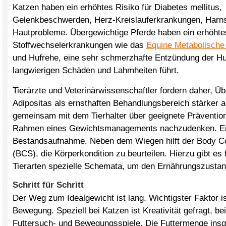
Katzen haben ein erhöhtes Risiko für Diabetes mellitus,
Gelenkbeschwerden, Herz-Kreislauferkrankungen, Harns
Hautprobleme. Übergewichtige Pferde haben ein erhöhtes
Stoffwechselerkrankungen wie das
Equine Metabolisch
und Hufrehe, eine sehr schmerzhafte Entzündung der Huf
langwierigen Schäden und Lahmheiten führt.
Tierärzte und Veterinärwissenschaftler fordern daher, Ü
Adipositas als ernsthaften Behandlungsbereich stärker
gemeinsam mit dem Tierhalter über geeignete Prävent
Rahmen eines Gewichtsmanagements nachzudenken. Erste
Bestandsaufnahme. Neben dem Wiegen hilft der Body Co
(BCS), die Körperkondition zu beurteilen. Hierzu gibt es f
Tierarten spezielle Schemata, um den Ernährungszustan
Schritt für Schritt
Der Weg zum Idealgewicht ist lang. Wichtigster Faktor i
Bewegung. Speziell bei Katzen ist Kreativität gefragt, b
Futtersuch- und Bewegungsspiele. Die Futtermenge in