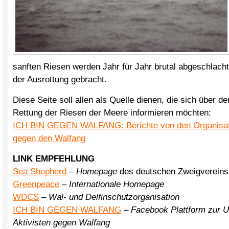
sanften Riesen werden Jahr für Jahr brutal abgeschlach
der Ausrottung gebracht.
Diese Seite soll allen als Quelle dienen, die sich über d
Rettung der Riesen der Meere informieren möchten:
ICH BIN GEGEN WALFANG: Berichte von den Organisat
gegen den Walfang
LINK EMPFEHLUNG
Sea Shepherd
–
Homepage
des deutschen Zweigvereins
Greenpeace
–
Internationale Homepage
WDCS
–
Wal- und Delfinschutzorganisation
ICH BIN GEGEN WALFANG
–
Facebook Plattform zur U
Aktivisten gegen Walfang