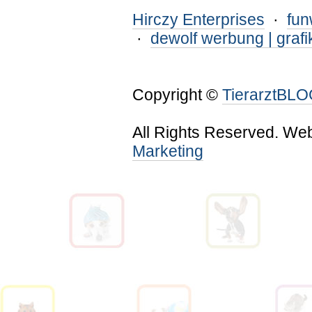
Hirczy Enterprises
·
fu
·
dewolf werbung | grafi
Copyright ©
TierarztBL
All Rights Reserved. We
Marketing