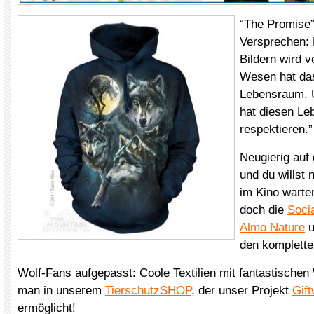
“The Promise
Versprechen: 
Bildern wird v
Wesen hat das
Lebensraum. 
hat diesen L
respektieren.”
Neugierig auf
und du willst 
im Kino wart
doch die
Soci
Almo Nature
u
den komplette
Wolf-Fans aufgepasst: Coole Textilien mit fantastischen 
man in unserem
TierschutzSHOP
, der unser Projekt
Gif
ermöglicht!