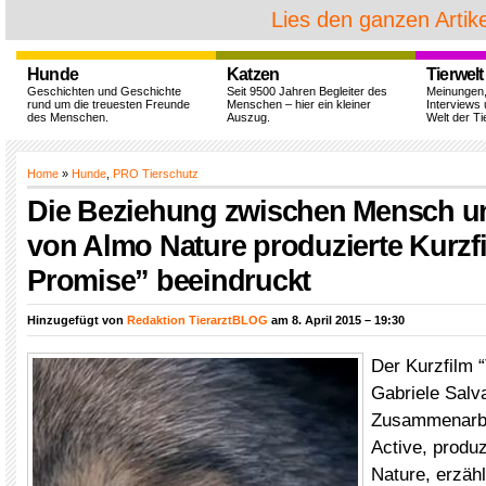
Lies den ganzen Artike
Hunde
Katzen
Tierwelt
Geschichten und Geschichte
Seit 9500 Jahren Begleiter des
Meinungen
rund um die treuesten Freunde
Menschen – hier ein kleiner
Interviews 
des Menschen.
Auszug.
Welt der Ti
Home
»
Hunde
,
PRO Tierschutz
Die Beziehung zwischen Mensch un
von Almo Nature produzierte Kurzf
Promise” beeindruckt
Hinzugefügt von
Redaktion TierarztBLOG
am 8. April 2015 – 19:30
Der Kurzfilm 
Gabriele Salva
Zusammenarbe
Active, produ
Nature, erzähl