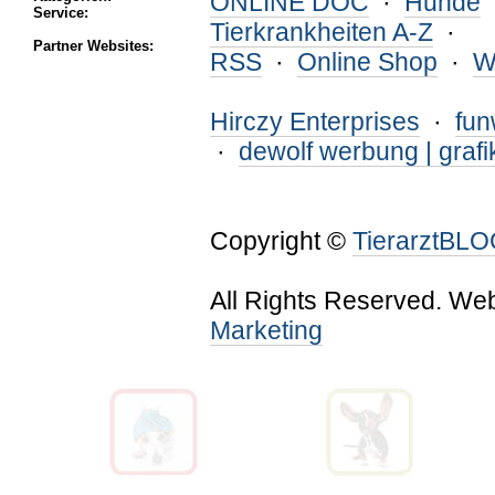
ONLINE DOC
·
Hunde
Service:
Tierkrankheiten A-Z
·
Partner Websites:
RSS
·
Online Shop
·
W
Hirczy Enterprises
·
fu
·
dewolf werbung | grafi
Copyright ©
TierarztBL
All Rights Reserved. We
Marketing