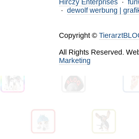
Hirczy Enterprises
·
fu
·
dewolf werbung | grafi
Copyright ©
TierarztBL
All Rights Reserved. We
Marketing