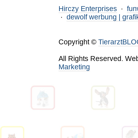
Hirczy Enterprises
·
fu
·
dewolf werbung | grafi
Copyright ©
TierarztBL
All Rights Reserved. We
Marketing