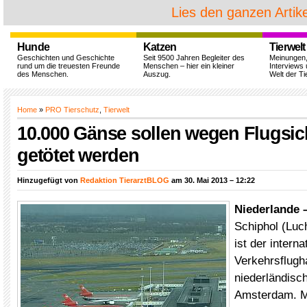
Lies den ganzen Artike
Hunde
Katzen
Tierwelt
Geschichten und Geschichte
Seit 9500 Jahren Begleiter des
Meinungen
rund um die treuesten Freunde
Menschen – hier ein kleiner
Interviews 
des Menschen.
Auszug.
Welt der Ti
Home
»
PRO Tierschutz
,
Tierwelt
10.000 Gänse sollen wegen Flugsic
getötet werden
Hinzugefügt von
Redaktion TierarztBLOG
am 30. Mai 2013 – 12:22
Niederlande 
Schiphol (Luc
ist der interna
Verkehrsflugh
niederländisc
Amsterdam. Mi