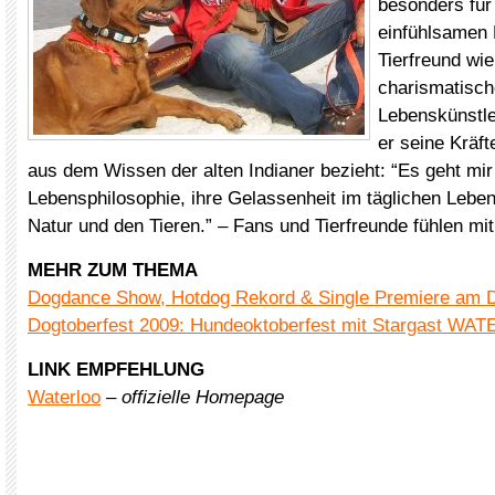
besonders für
einfühlsamen
Tierfreund wi
charismatisc
Lebenskünstle
er seine Kräf
aus dem Wissen der alten Indianer bezieht: “Es geht mi
Lebensphilosophie, ihre Gelassenheit im täglichen Leben,
Natur und den Tieren.” – Fans und Tierfreunde fühlen mit 
MEHR ZUM THEMA
Dogdance Show, Hotdog Rekord & Single Premiere am D
Dogtoberfest 2009: Hundeoktoberfest mit Stargast W
LINK EMPFEHLUNG
Waterloo
–
offizielle Homepage