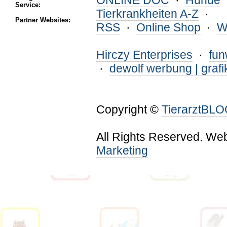
ONLINE DOC
·
Hunde
Service:
Tierkrankheiten A-Z
·
Partner Websites:
RSS
·
Online Shop
·
W
Hirczy Enterprises
·
fu
·
dewolf werbung | grafi
Copyright ©
TierarztBL
All Rights Reserved. We
Marketing