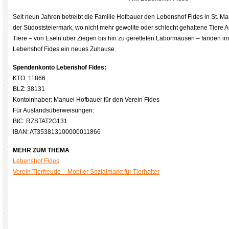
Seit neun Jahren betreibt die Familie Hofbauer den Lebenshof Fides in St. M
der Südoststeiermark, wo nicht mehr gewollte oder schlecht gehaltene Tiere
Tiere – von Eseln über Ziegen bis hin zu geretteten Labormäusen – fanden i
Lebenshof Fides ein neues Zuhause.
Spendenkonto Lebenshof Fides:
KTO: 11866
BLZ: 38131
Kontoinhaber: Manuel Hofbauer für den Verein Fides
Für Auslandsüberweisungen:
BIC: RZSTAT2G131
IBAN: AT353813100000011866
MEHR ZUM THEMA
Lebenshof Fides
Verein Tierfreude – Mobiler Sozialmarkt für Tierhalter