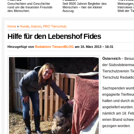
Geschichten und Geschichte
Seit 9500 Jahren Begleiter des
Meinungen
rund um die treuesten Freunde
Menschen – hier ein kleiner
Interviews 
des Menschen.
Auszug.
Welt der Ti
Home
»
Hunde
,
Katzen
,
PRO Tierschutz
Hilfe für den Lebenshof Fides
Hinzugefügt von
Redaktion TierarztBLOG
am 10. März 2013 – 16:31
Österreich
– Besuc
der Südoststeierma
Tierschutzverein T
Tierschutz Redakti
Sachspenden wurd
engagierte Tierfr
hatten und durch d
angeliefert wurden.
nämlich am 18. Feb
einen Brand schwer
gezogen worden.