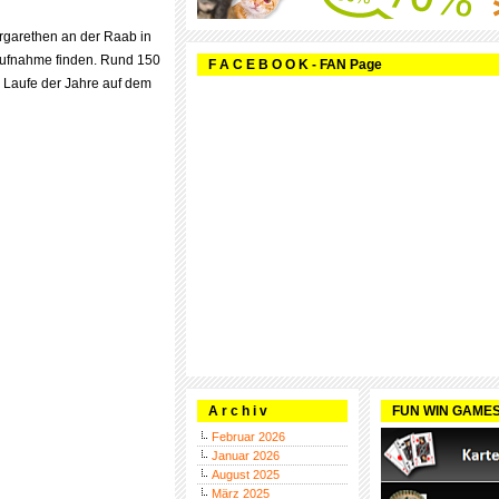
argarethen an der Raab in
 Aufnahme finden. Rund 150
F A C E B O O K - FAN Page
m Laufe der Jahre auf dem
A r c h i v
FUN WIN GAME
Februar 2026
Januar 2026
August 2025
März 2025