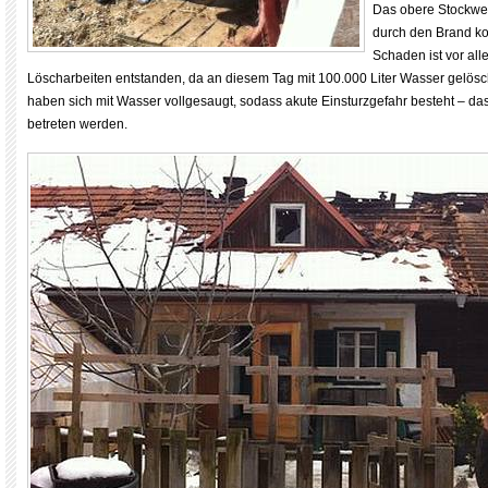
Das obere Stockw
durch den Brand kom
Schaden ist vor al
Löscharbeiten entstanden, da an diesem Tag mit 100.000 Liter Wasser gelös
haben sich mit Wasser vollgesaugt, sodass akute Einsturzgefahr besteht – da
betreten werden.