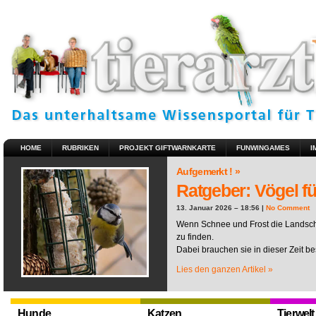
HOME
RUBRIKEN
PROJEKT GIFTWARNKARTE
FUNWINGAMES
I
Aufgemerkt ! »
Ratgeber: Vögel fü
13. Januar 2026 – 18:56 |
No Comment
Wenn Schnee und Frost die Landscha
zu finden.
Dabei brauchen sie in dieser Zeit be
Lies den ganzen Artikel »
Hunde
Katzen
Tierwelt