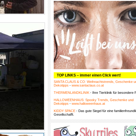
TOP LINKS – immer einen Click wert!
SANTA CLAUS & CO: Weihnachtstrends, Geschenke u
Dekotipps
-
www.santaclaus.co.at
THERMENLANDKLINIK
- Ihre Tierklinik für besondere F
HALLOWEENHAUS: Spooky Trends, Geschenke und
Dekotipps
-
www.halloweenhaus.at
KIDDY SPACE
- Das gute Siegel für eine familienfreundl
Gesellschafft.