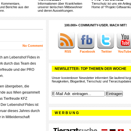
, Kommentare,
Informationen über Krankheiten
Tierschutz ist uns ein Anlie
und Berichte aus der
unserer tierischen Mitbewohner
Home of “Projekt Giftwarnka
ere.
und deren Auswirkungen.
100.000+ COMMUNITY-USER. MACH MIT!
No Comment
RSS
Facebook
Twitter
YouTub
h am Lebenshof Fides in
rk durch das Team des
NEWSLETTER: TOP THEMEN DER WOCHE
ierfreude und der PRO
on.
Unser kostenloser Newsletter informiert Sie laufend bzgl
Neuigkeiten, Blogartikel, Tierschutz und Tierarztupdates
en übergeben, die
eunde aus Wien gesammelt
as Tierfreude KFZ
 Der Lebenshof Fides ist
ruar dieses Jahres durch
W E R B U N G
 in Mitleidenschaft