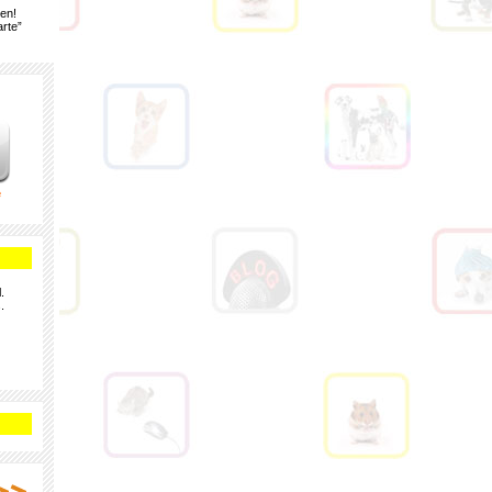
gen!
rte”
e
.
.