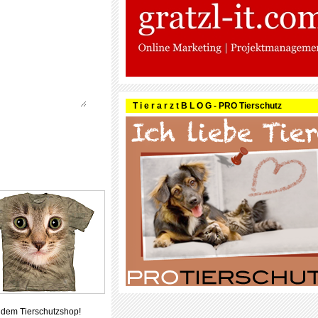
T i e r a r z t B L O G - PRO Tierschutz
 dem Tierschutzshop!