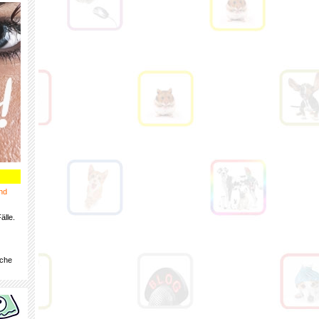
nd
älle.
iche