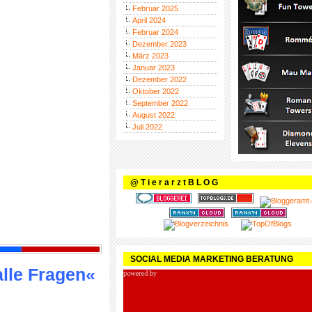
Februar 2025
April 2024
Februar 2024
Dezember 2023
März 2023
Januar 2023
Dezember 2022
Oktober 2022
September 2022
August 2022
Juli 2022
@ T i e r a r z t B L O G
SOCIAL MEDIA MARKETING BERATUNG
alle Fragen«