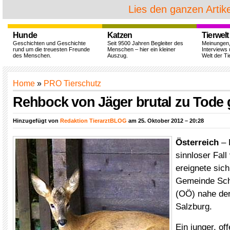
Lies den ganzen Artike
Hunde
Katzen
Tierwelt
Geschichten und Geschichte
Seit 9500 Jahren Begleiter des
Meinungen
rund um die treuesten Freunde
Menschen – hier ein kleiner
Interviews 
des Menschen.
Auszug.
Welt der Ti
Home
»
PRO Tierschutz
Rehbock von Jäger brutal zu Tode 
Hinzugefügt von
Redaktion TierarztBLOG
am 25. Oktober 2012 – 20:28
Österreich
– 
sinnloser Fall
ereignete sich
Gemeinde Sch
(OÖ) nahe de
Salzburg.
Ein junger, of