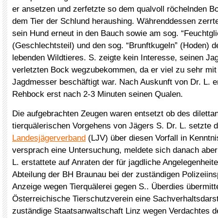
er ansetzen und zerfetzte so dem qualvoll röchelnden Bo
dem Tier der Schlund heraushing. Währenddessen zerrte
sein Hund erneut in den Bauch sowie am sog. “Feuchtgli
(Geschlechtsteil) und den sog. “Brunftkugeln” (Hoden) 
lebenden Wildtieres. S. zeigte kein Interesse, seinen 
verletzten Bock wegzubekommen, da er viel zu sehr mi
Jagdmesser beschäftigt war. Nach Auskunft von Dr. L. er
Rehbock erst nach 2-3 Minuten seinen Qualen.
Die aufgebrachten Zeugen waren entsetzt ob des diletta
tierquälerischen Vorgehens von Jägers S. Dr. L. setzte
Landesjägerverband
(LJV) über diesen Vorfall in Kenntn
versprach eine Untersuchung, meldete sich danach aber 
L. erstattete auf Anraten der für jagdliche Angelegenhei
Abteilung der BH Braunau bei der zuständigen Polizeiins
Anzeige wegen Tierquälerei gegen S.. Überdies übermitte
Österreichische Tierschutzverein eine Sachverhaltsdarst
zuständige Staatsanwaltschaft Linz wegen Verdachtes 