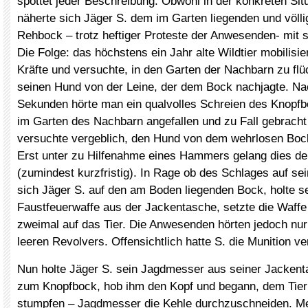
spottet jeder Beschreibung. Obwohl in der konkreten Situa
näherte sich Jäger S. dem im Garten liegenden und völl
Rehbock – trotz heftiger Proteste der Anwesenden- mit
Die Folge: das höchstens ein Jahr alte Wildtier mobilisie
Kräfte und versuchte, in den Garten der Nachbarn zu flü
seinen Hund von der Leine, der dem Bock nachjagte. Na
Sekunden hörte man ein qualvolles Schreien des Knopf
im Garten des Nachbarn angefallen und zu Fall gebracht
versuchte vergeblich, den Hund von dem wehrlosen Bo
Erst unter zu Hilfenahme eines Hammers gelang dies 
(zumindest kurzfristig). In Rage ob des Schlages auf se
sich Jäger S. auf den am Boden liegenden Bock, holte s
Faustfeuerwaffe aus der Jackentasche, setzte die Waffe
zweimal auf das Tier. Die Anwesenden hörten jedoch nur
leeren Revolvers. Offensichtlich hatte S. die Munition 
Nun holte Jäger S. sein Jagdmesser aus seiner Jackent
zum Knopfbock, hob ihm den Kopf und begann, dem Tier 
stumpfen – Jagdmesser die Kehle durchzuschneiden. M