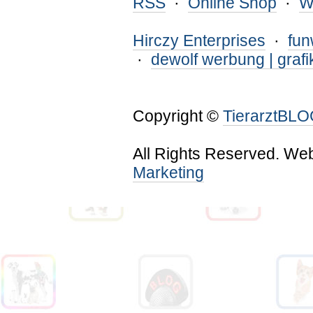
RSS
·
Online Shop
·
W
Hirczy Enterprises
·
fu
·
dewolf werbung | grafi
Copyright ©
TierarztBL
All Rights Reserved. We
Marketing