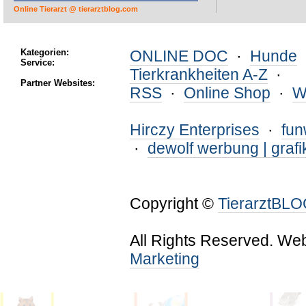
Online Tierarzt @ tierarztblog.com
Kategorien:
ONLINE DOC
·
Hunde
Service:
Tierkrankheiten A-Z
·
Partner Websites:
RSS
·
Online Shop
·
W
Hirczy Enterprises
·
fu
·
dewolf werbung | grafi
Copyright ©
TierarztBL
All Rights Reserved. We
Marketing