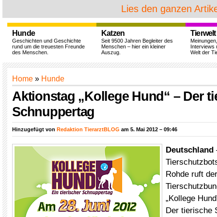
Lies den ganzen Artike
Hunde
Katzen
Tierwelt
Geschichten und Geschichte
Seit 9500 Jahren Begleiter des
Meinungen
rund um die treuesten Freunde
Menschen – hier ein kleiner
Interviews 
des Menschen.
Auszug.
Welt der Ti
Home
»
Hunde
Aktionstag „Kollege Hund“ – Der ti
Schnuppertag
Hinzugefügt von
Redaktion TierarztBLOG
am 5. Mai 2012 – 09:46
Deutschland
Tierschutzbots
Rohde ruft de
Tierschutzbun
„Kollege Hund
Der tierische