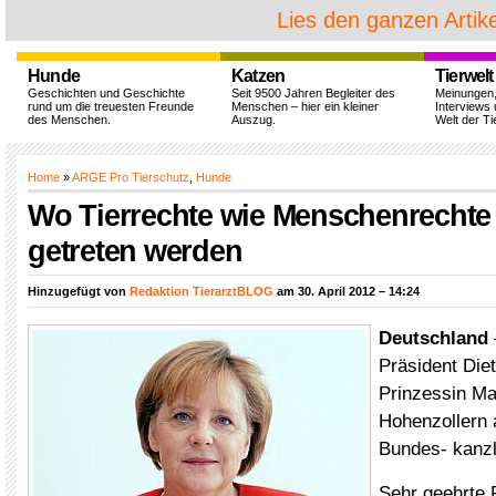
Lies den ganzen Artike
Hunde
Katzen
Tierwelt
Geschichten und Geschichte
Seit 9500 Jahren Begleiter des
Meinungen
rund um die treuesten Freunde
Menschen – hier ein kleiner
Interviews 
des Menschen.
Auszug.
Welt der Ti
Home
»
ARGE Pro Tierschutz
,
Hunde
Wo Tierrechte wie Menschenrechte
getreten werden
Hinzugefügt von
Redaktion TierarztBLOG
am 30. April 2012 – 14:24
Deutschland
Präsident Die
Prinzessin Ma
Hohenzollern 
Bundes- kanzl
Sehr geehrte 