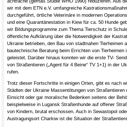
achtfache (gemäß Studie WHO 1990) reduzieren. Aus d
wir mit dem ETN e.V. umfangreiche Kastrationsmaßnahm
durchgeführt, örtliche Veterinäre in modernen Operatio
und eine Quarantänestation in Kiew für ca. 50 Hunde g
wir Bildungsprogramme zum Thema Tierschutz in Schulen 
öffentliche Aufklärung über die Notwendigkeit der Kastrat
Ukraine betrieben, den Bau von stadtnahen Tierheimen 
bautechnische Beratung beim Errichten von Tierheimen i
geleistet. Darüber hinaus konnten wir die erste TV- Sen
von Straßentieren („Agent für 4 Beine“ TV 1+1) in der U
rufen.
Trotz dieser Fortschritte in einigen Orten, gibt es nach wi
Städten der Ukraine Massentötungen von Straßentieren u
Einsicht oder gar moralische Bedenken seitens der Beh
beispielweise in Lugansk Straßenhunde auf offener Stra
von Kindern, brutal erschossen. Auch in Sewastopol od
Austragungsort Charkiw ist die Situation der Straßentiere