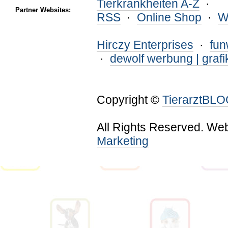
Tierkrankheiten A-Z
·
Partner Websites:
RSS
·
Online Shop
·
W
Hirczy Enterprises
·
fu
·
dewolf werbung | grafi
Copyright ©
TierarztBL
All Rights Reserved. We
Marketing