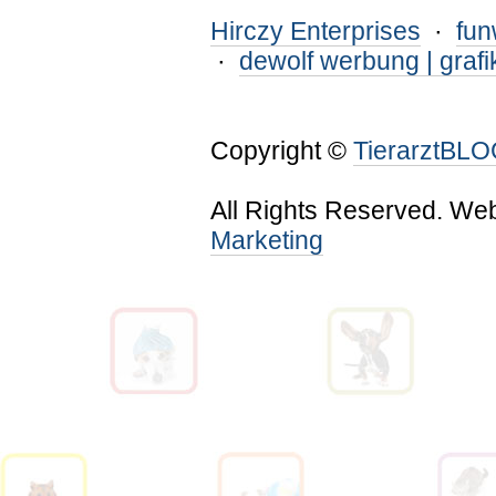
Hirczy Enterprises
·
fu
·
dewolf werbung | grafi
Copyright ©
TierarztBL
All Rights Reserved. We
Marketing