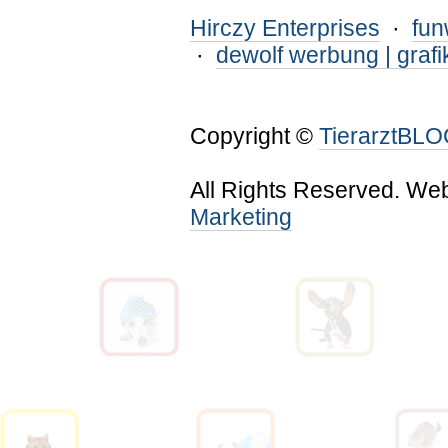
Hirczy Enterprises
·
fu
·
dewolf werbung | grafi
Copyright ©
TierarztBL
All Rights Reserved. We
Marketing