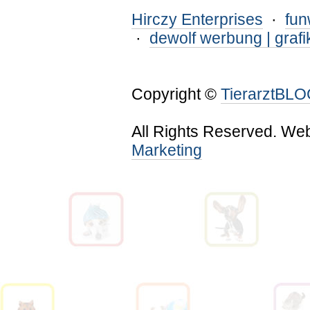
Hirczy Enterprises
·
fu
·
dewolf werbung | grafi
Copyright ©
TierarztBL
All Rights Reserved. We
Marketing