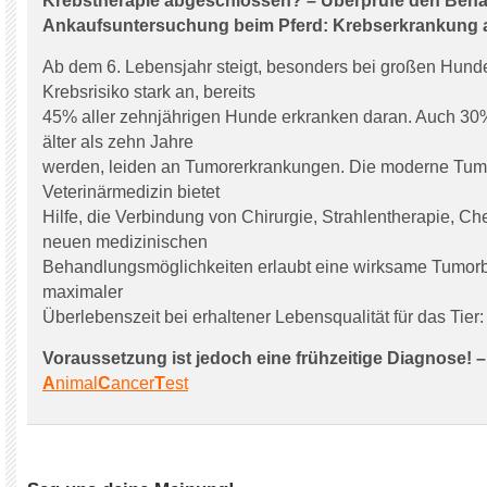
Krebstherapie abgeschlossen? – Überprüfe den Beha
Ankaufsuntersuchung beim Pferd: Krebserkrankung 
Ab dem 6. Lebensjahr steigt, besonders bei großen Hund
Krebsrisiko stark an, bereits
45% aller zehnjährigen Hunde erkranken daran. Auch 30% 
älter als zehn Jahre
werden, leiden an Tumorerkrankungen. Die moderne Tumo
Veterinärmedizin bietet
Hilfe, die Verbindung von Chirurgie, Strahlentherapie, C
neuen medizinischen
Behandlungsmöglichkeiten erlaubt eine wirksame Tumor
maximaler
Überlebenszeit bei erhaltener Lebensqualität für das Tier:
Voraussetzung ist jedoch eine frühzeitige Diagnose! –
A
nimal
C
ancer
T
est