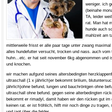
weniger. ich g
(beinahe mona
TA, leider we
rat. Man hat m
hunde auch sc
mahlzeit am t
mittlerweile frisst er alle paar tage unter zwang maximal
alles hundefutter versucht, trocken und nass. auch vom 
huhn…etc. er hat seit november 6kg abgenommen und is
und knochen.
wir machen aufgund seines altersbedingten herzklappenf
ultraschall (1 x jährlich)er bekommt brilium, blutuntersu
jährlich)ohne befund, lungen und bauchröntgen ohne bef
ultraschall ohne befund. gegen seine alterbedingten rü
bekommt er rimadyl, damit haben wir den rücken gut im g
keinen rat. er ist fröhlich, hilft mir noch dinge zu tragen, 
und jagt über die felder.