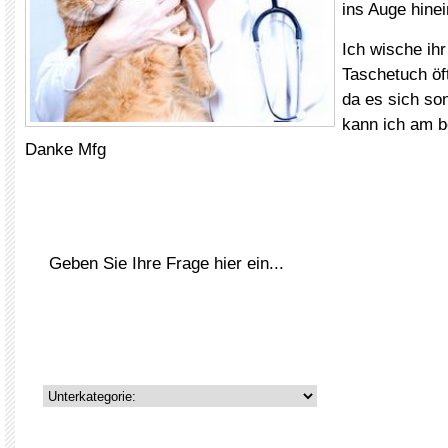
ins Auge hine
Ich wische ih
Taschetuch öf
da es sich so
kann ich am 
Danke Mfg