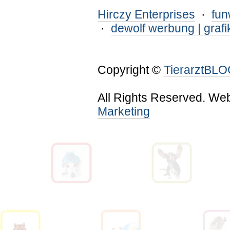
Hirczy Enterprises
·
fu
·
dewolf werbung | grafi
Copyright ©
TierarztBL
All Rights Reserved. We
Marketing