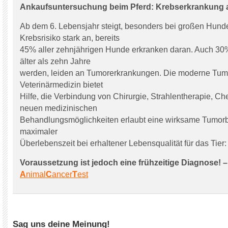
Ankaufsuntersuchung beim Pferd: Krebserkrankung 
Ab dem 6. Lebensjahr steigt, besonders bei großen Hund
Krebsrisiko stark an, bereits
45% aller zehnjährigen Hunde erkranken daran. Auch 30% 
älter als zehn Jahre
werden, leiden an Tumorerkrankungen. Die moderne Tumo
Veterinärmedizin bietet
Hilfe, die Verbindung von Chirurgie, Strahlentherapie, C
neuen medizinischen
Behandlungsmöglichkeiten erlaubt eine wirksame Tumor
maximaler
Überlebenszeit bei erhaltener Lebensqualität für das Tier:
Voraussetzung ist jedoch eine frühzeitige Diagnose! –
A
nimal
C
ancer
T
est
Sag uns deine Meinung!