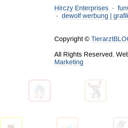
Hirczy Enterprises
·
fu
·
dewolf werbung | grafi
Copyright ©
TierarztBL
All Rights Reserved. We
Marketing