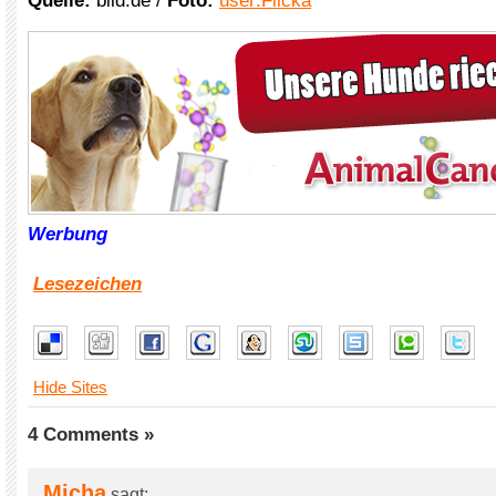
Quelle:
bild.de /
Foto:
user:Flicka
Werbung
Lesezeichen
Hide Sites
4 Comments »
Micha
sagt: