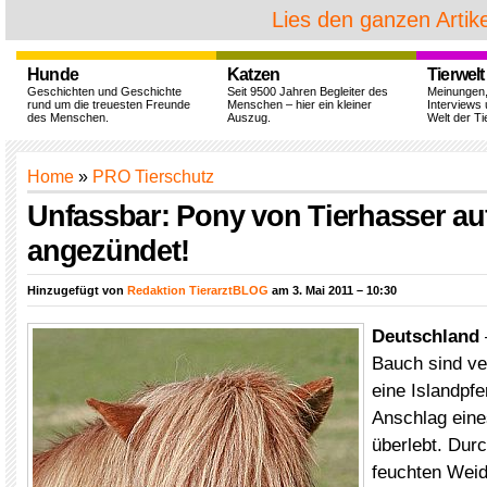
Lies den ganzen Artike
Hunde
Katzen
Tierwelt
Geschichten und Geschichte
Seit 9500 Jahren Begleiter des
Meinungen
rund um die treuesten Freunde
Menschen – hier ein kleiner
Interviews 
des Menschen.
Auszug.
Welt der Ti
Home
»
PRO Tierschutz
Unfassbar: Pony von Tierhasser au
angezündet!
Hinzugefügt von
Redaktion TierarztBLOG
am 3. Mai 2011 – 10:30
Deutschland
Bauch sind ve
eine Islandpfe
Anschlag eine
überlebt. Dur
feuchten Weid