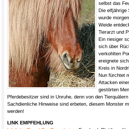
selbst das Feu
Die elfjährige
wurde morgens
Weide entdeck
Tierarzt und Po
Ein riesiger 
sich über Rü
verkohlten Pon
ereignete sic
Kreis in Nord
Nun fürchtet 
Attacken eines
gestörten Me
Pferdebesitzer sind in Unruhe, denn von den Tierquälern 
Sachdienliche Hinweise sind erbeten, diesem Monster m
werden!
LINK EMPFEHLUNG