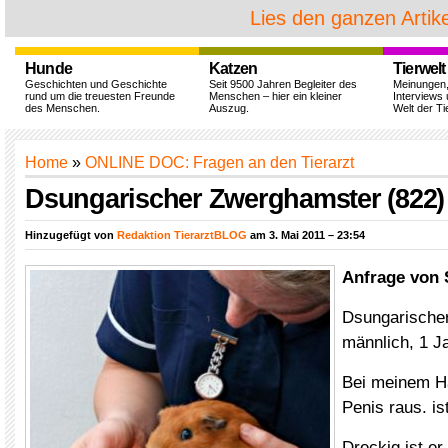
Lies den ganzen Artike
Hunde
Katzen
Tierwelt
Geschichten und Geschichte
Seit 9500 Jahren Begleiter des
Meinungen
rund um die treuesten Freunde
Menschen – hier ein kleiner
Interviews 
des Menschen.
Auszug.
Welt der Ti
Home
»
ONLINE DOC: Fragen an den Tierarzt
Dsungarischer Zwerghamster (822)
Hinzugefügt von
Redaktion TierarztBLOG
am 3. Mai 2011 – 23:54
Anfrage von 
Dsungarische
männlich, 1 Ja
Bei meinem H
Penis raus. i
Dreckig ist er