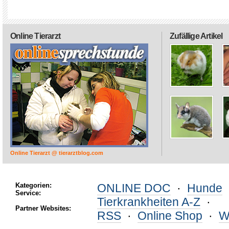
Online Tierarzt
Zufällige Artikel
Online Tierarzt @ tierarztblog.com
Kategorien:
ONLINE DOC
·
Hunde
Service:
Tierkrankheiten A-Z
·
Partner Websites:
RSS
·
Online Shop
·
W