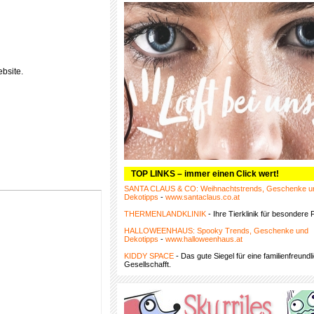
bsite.
TOP LINKS – immer einen Click wert!
SANTA CLAUS & CO: Weihnachtstrends, Geschenke u
Dekotipps
-
www.santaclaus.co.at
THERMENLANDKLINIK
- Ihre Tierklinik für besondere F
HALLOWEENHAUS: Spooky Trends, Geschenke und
Dekotipps
-
www.halloweenhaus.at
KIDDY SPACE
- Das gute Siegel für eine familienfreundl
Gesellschafft.