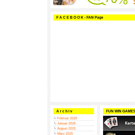
F A C E B O O K - FAN Page
A r c h i v
FUN WIN GAME
Februar 2026
Januar 2026
August 2025
März 2025