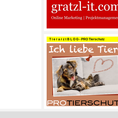
T i e r a r z t B L O G - PRO Tierschutz