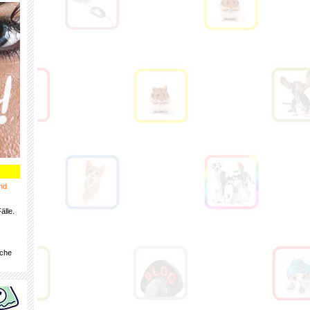
nd
älle.
iche