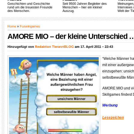
Geschichten und Geschichte
Seit 9500 Jahren Begleiter des
Meinungen
rund um die treuesten Freunde
Menschen – hier ein kleiner
Interviews 
des Menschen.
Auszug.
Welt der Ti
Home
»
Funwingames
AMORE MIO – der kleine Unterschied 
Hinzugefügt von
Redaktion TierarztBLOG
am 17. April 2011 – 22:43
“Welche Männer ha
mit einer außergew
einzugehen: unsic
selbstbewußte Män
AMORE MIO und vie
Skillgames findest
Werbung
Lesezeichen