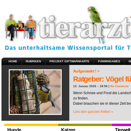
HOME
RUBRIKEN
PROJEKT GIFTWARNKARTE
FUNWINGAMES
I
Aufgemerkt ! »
Ratgeber: Vögel fü
13. Januar 2026 – 18:56 |
No Comment
Wenn Schnee und Frost die Landscha
zu finden.
Dabei brauchen sie in dieser Zeit be
Lies den ganzen Artikel »
Hunde
Katzen
Tierwelt