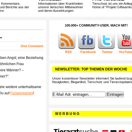
, Kommentare,
Informationen über Krankheiten
Tierschutz ist uns ein Anlie
und Berichte aus der
unserer tierischen Mitbewohner
Home of “Projekt Giftwarnka
ere.
und deren Auswirkungen.
100.000+ COMMUNITY-USER. MACH MIT!
…
One Comment
RSS
Facebook
Twitter
YouTub
ben Angst, eine Beziehung
öhnlichen Frau
NEWSLETTER: TOP THEMEN DER WOCHE
here Männer? –
ner?”.
Unser kostenloser Newsletter informiert Sie laufend bzgl
Neuigkeiten, Blogartikel, Tierschutz und Tierarztupdates
le weitere unterhaltsame
 Du auf
Funwingames
!
W E R B U N G