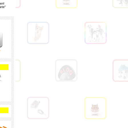
gen!
rte”
e
.
.