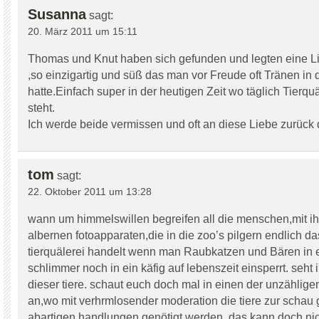
Susanna
sagt:
20. März 2011 um 15:11
Thomas und Knut haben sich gefunden und legten eine L
,so einzigartig und süß das man vor Freude oft Tränen in
hatte.Einfach super in der heutigen Zeit wo täglich Tierqu
steht.
Ich werde beide vermissen und oft an diese Liebe zurück
tom
sagt:
22. Oktober 2011 um 13:28
wann um himmelswillen begreifen all die menschen,mit i
albernen fotoapparaten,die in die zoo’s pilgern endlich d
tierquälerei handelt wenn man Raubkatzen und Bären in 
schlimmer noch in ein käfig auf lebenszeit einsperrt. seht 
dieser tiere. schaut euch doch mal in einen der unzähli
an,wo mit verhrmlosender moderation die tiere zur schau g
abartigen handlungen genötigt werden. das kann doch nic