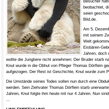
Besucher hätt
beobachtet, di
seien geschock
Bild.de.
Am 5. Dezemb
mit seinem Zw
Welt gekomme
Eisbären-Gebu
Jahren, doch 
wollte die Jungtiere nicht annehmen: Der Bruder starb n
Knut wurde in die Obhut von Pfleger Thomas Dörflein g
aufgezogen. Der Rest ist Geschichte, Knut wurde zum Pu
Die Umstände seines Todes sollen nun durch eine Obduk
werden. Sein Ziehvater Thomas Dörflein starb unerwartet
Jahren, Knut folgte ihm heute mit nur 4 Jahren. Nun sind
…