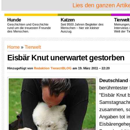
Lies den ganzen Artike
Hunde
Katzen
Tierwelt
Geschichten und Geschichte
Seit 9500 Jahren Begleiter des
Meinungen
rund um die treuesten Freunde
Menschen – hier ein kleiner
Interviews 
des Menschen.
Auszug.
Welt der Ti
Home
»
Tierwelt
Eisbär Knut unerwartet gestorben
Hinzugefügt von
Redaktion TierarztBLOG
am 19. März 2011 – 22:20
Deutschland
berühmtester E
“Eisbär Knut 
Samstagnachmi
zusammen, s
Angaben tot 
Eisbärengehe