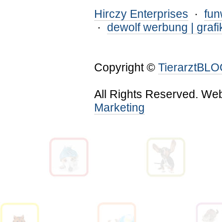
Hirczy Enterprises
·
fu
·
dewolf werbung | grafi
Copyright ©
TierarztBL
All Rights Reserved. We
Marketing