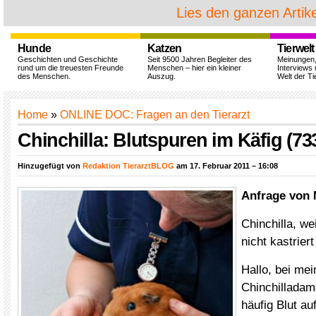
Lies den ganzen Artike
Hunde
Katzen
Tierwelt
Geschichten und Geschichte
Seit 9500 Jahren Begleiter des
Meinungen
rund um die treuesten Freunde
Menschen – hier ein kleiner
Interviews 
des Menschen.
Auszug.
Welt der Ti
Home
»
ONLINE DOC: Fragen an den Tierarzt
Chinchilla: Blutspuren im Käfig (73
Hinzugefügt von
Redaktion TierarztBLOG
am 17. Februar 2011 – 16:08
Anfrage von
Chinchilla, we
nicht kastriert
Hallo, bei me
Chinchilladame
häufig Blut au