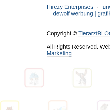
Hirczy Enterprises
·
fu
·
dewolf werbung | grafi
Copyright ©
TierarztBL
All Rights Reserved. We
Marketing