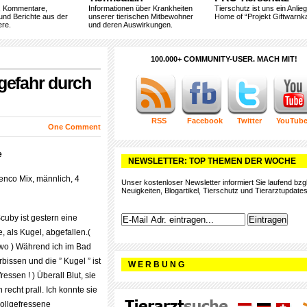
, Kommentare,
Informationen über Krankheiten
Tierschutz ist uns ein Anlie
und Berichte aus der
unserer tierischen Mitbewohner
Home of “Projekt Giftwarnka
ere.
und deren Auswirkungen.
100.000+ COMMUNITY-USER. MACH MIT!
gefahr durch
RSS
Facebook
Twitter
YouTub
One Comment
e
NEWSLETTER: TOP THEMEN DER WOCHE
nco Mix, männlich, 4
Unser kostenloser Newsletter informiert Sie laufend bzgl
Neuigkeiten, Blogartikel, Tierschutz und Tierarztupdates
Scuby ist gestern eine
 als Kugel, abgefallen.(
wo ) Während ich im Bad
rbissen und die ” Kugel ” ist
W E R B U N G
fressen ! ) Überall Blut, sie
echt prall. Ich konnte sie
vollgefressene