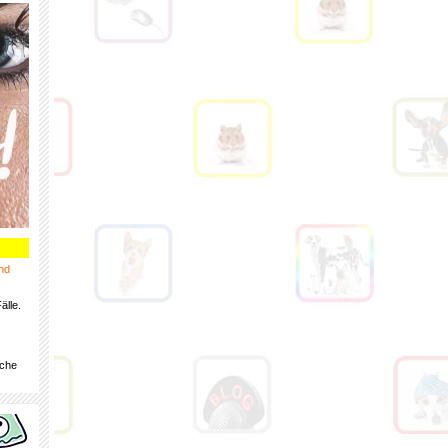
nd
älle.
iche