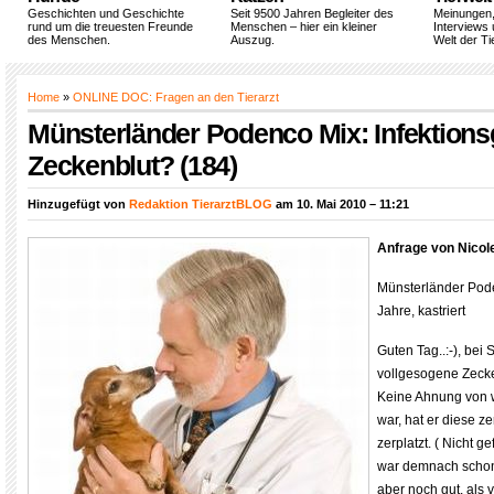
Geschichten und Geschichte
Seit 9500 Jahren Begleiter des
Meinungen
rund um die treuesten Freunde
Menschen – hier ein kleiner
Interviews 
des Menschen.
Auszug.
Welt der Ti
Home
»
ONLINE DOC: Fragen an den Tierarzt
Münsterländer Podenco Mix: Infektions
Zeckenblut? (184)
Hinzugefügt von
Redaktion TierarztBLOG
am 10. Mai 2010 – 11:21
Anfrage von Nicol
Münsterländer Pode
Jahre, kastriert
Guten Tag..:-), bei 
vollgesogene Zecke,
Keine Ahnung von 
war, hat er diese ze
zerplatzt. ( Nicht ge
war demnach schon r
aber noch gut, als 