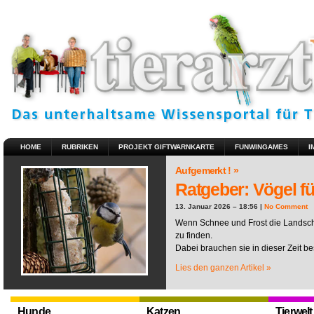
HOME
RUBRIKEN
PROJEKT GIFTWARNKARTE
FUNWINGAMES
I
Aufgemerkt ! »
Ratgeber: Vögel fü
13. Januar 2026 – 18:56 |
No Comment
Wenn Schnee und Frost die Landscha
zu finden.
Dabei brauchen sie in dieser Zeit be
Lies den ganzen Artikel »
Hunde
Katzen
Tierwelt