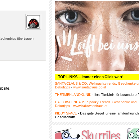
Zeckenbiss übertragen.
TOP LINKS – immer einen Click wert!
SANTA CLAUS & CO: Weihnachtstrends, Geschenke u
Dekotipps
-
www.santaclaus.co.at
bsite.
THERMENLANDKLINIK
- Ihre Tierklinik für besondere F
HALLOWEENHAUS: Spooky Trends, Geschenke und
Dekotipps
-
www.halloweenhaus.at
KIDDY SPACE
- Das gute Siegel für eine familienfreundl
Gesellschafft.