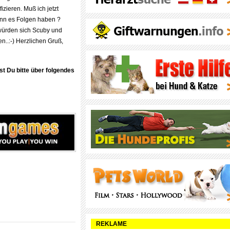
izieren. Muß ich jetzt
ann es Folgen haben ?
würden sich Scuby und
n..:-) Herzlichen Gruß,
st Du bitte über folgendes
REKLAME