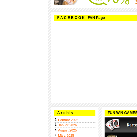
F A C E B O O K - FAN Page
A r c h i v
FUN WIN GAME
Februar 2026
Januar 2026
August 2025
März 2025