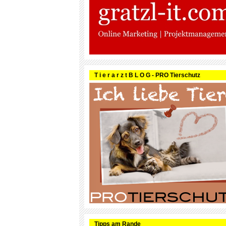
T i e r a r z t B L O G - PRO Tierschutz
Tipps am Rande