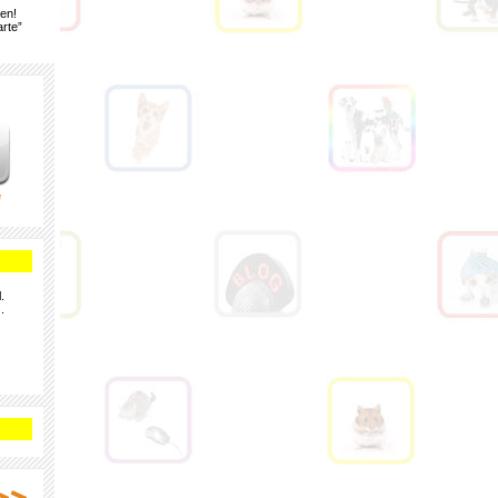
gen!
rte”
e
.
.