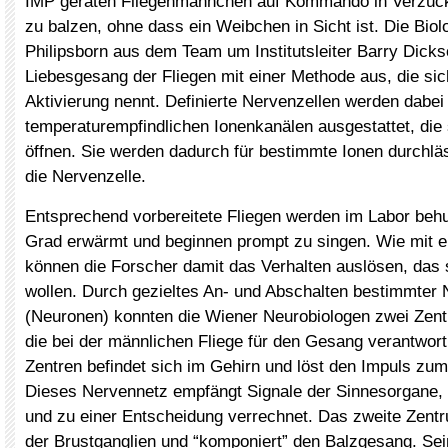
IMP geraten Fliegenmännchen auf Kommando in Verzüc
zu balzen, ohne dass ein Weibchen in Sicht ist. Die Bio
Philipsborn aus dem Team um Institutsleiter Barry Dicks
Liebesgesang der Fliegen mit einer Methode aus, die si
Aktivierung nennt. Definierte Nervenzellen werden dabei
temperaturempfindlichen Ionenkanälen ausgestattet, die
öffnen. Sie werden dadurch für bestimmte Ionen durchläs
die Nervenzelle.
Entsprechend vorbereitete Fliegen werden im Labor beh
Grad erwärmt und beginnen prompt zu singen. Wie mit e
können die Forscher damit das Verhalten auslösen, das 
wollen. Durch gezieltes An- und Abschalten bestimmter 
(Neuronen) konnten die Wiener Neurobiologen zwei Zentre
die bei der männlichen Fliege für den Gesang verantwortl
Zentren befindet sich im Gehirn und löst den Impuls zu
Dieses Nervennetz empfängt Signale der Sinnesorgane, d
und zu einer Entscheidung verrechnet. Das zweite Zentr
der Brustganglien und “komponiert” den Balzgesang. Se