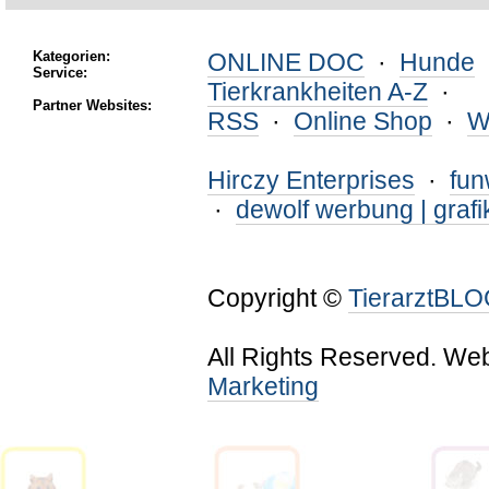
Kategorien:
ONLINE DOC
·
Hunde
Service:
Tierkrankheiten A-Z
·
Partner Websites:
RSS
·
Online Shop
·
W
Hirczy Enterprises
·
fu
·
dewolf werbung | grafi
Copyright ©
TierarztBL
All Rights Reserved. We
Marketing