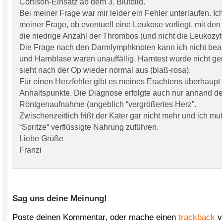
Cortison-Einsatz ab dem 3. Blutbild.
Bei meiner Frage war mir leider ein Fehler unterlaufen. Ic
meiner Frage, ob eventuell eine Leukose vorliegt, mit de
die niedrige Anzahl der Thrombos (und nicht die Leukozyt
Die Frage nach den Darmlymphknoten kann ich nicht bea
und Harnblase waren unauffällig. Harntest wurde nicht g
sieht nach der Op wieder normal aus (blaß-rosa).
Für einen Herzfehler gibt es meines Erachtens überhaupt
Anhaltspunkte. Die Diagnose erfolgte auch nur anhand de
Röntgenaufnahme (angeblich “vergrößertes Herz”.
Zwischenzeitlich frißt der Kater gar nicht mehr und ich mu
“Spritze” verflüssigte Nahrung zuführen.
Liebe Grüße
Franzi
Sag uns deine Meinung!
Poste deinen Kommentar, oder mache einen
trackback
v