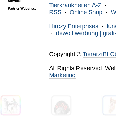
Service:
Tierkrankheiten A-Z
·
Partner Websites:
RSS
·
Online Shop
·
W
Hirczy Enterprises
·
fu
·
dewolf werbung | grafi
Copyright ©
TierarztBL
All Rights Reserved. We
Marketing