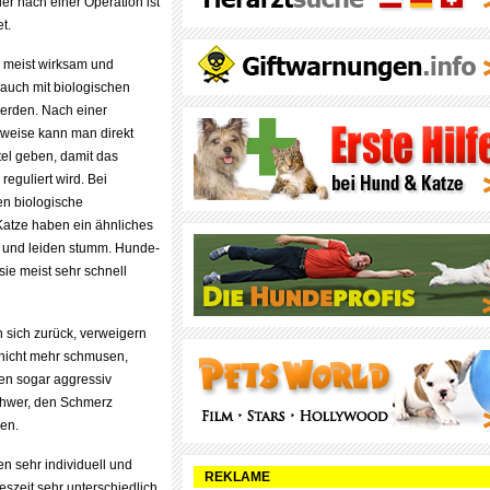
r nach einer Operation ist
t.
meist wirksam und
auch mit biologischen
werden. Nach einer
sweise kann man direkt
tel geben, damit das
eguliert wird. Bei
n biologische
Katze haben ein ähnliches
r und leiden stumm. Hunde-
sie meist sehr schnell
 sich zurück, verweigern
 nicht mehr schmusen,
nen sogar aggressiv
schwer, den Schmerz
len.
 sehr individuell und
REKLAME
szeit sehr unterschiedlich