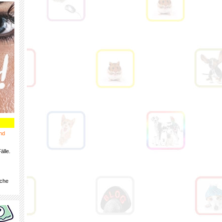
nd
älle.
iche