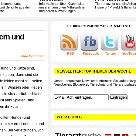
, Kommentare,
Informationen über Krankheiten
Tierschutz ist uns ein Anlie
und Berichte aus der
unserer tierischen Mitbewohner
Home of “Projekt Giftwarnka
ere.
und deren Auswirkungen.
100.000+ COMMUNITY-USER. MACH MIT!
ern und
RSS
Facebook
Twitter
YouTub
One Comment
 Hund und Katze sind,
NEWSLETTER: TOP THEMEN DER WOCHE
n haben, dann sind sie
e leiden meist still, selten
Unser kostenloser Newsletter informiert Sie laufend bzgl
Neuigkeiten, Blogartikel, Tierschutz und Tierarztupdates
ch ein Winseln oder Fiepen
n sie sich zurück, schlafen
ust aufs Spielen, sind
n ihr Futter.
W E R B U N G
ollten Hunde- und
nn immer ernst nehmen und
hen. Bei Verletzungen, von