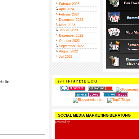
Februar 2025
April 2024
Februar 2024
Dezember 2023
März 2023
Januar 2023
Dezember 2022
Oktober 2022
September 2022
August 2022
Juli 2022
@ T i e r a r z t B L O G
bsite.
SOCIAL MEDIA MARKETING BERATUNG