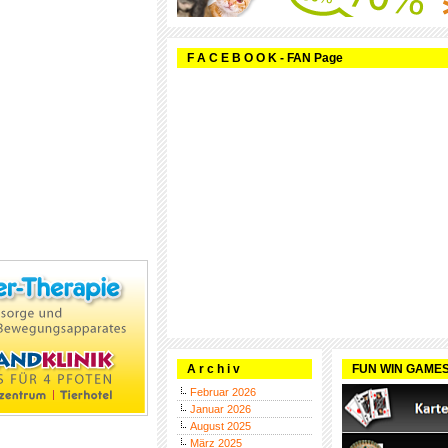
F A C E B O O K - FAN Page
A r c h i v
FUN WIN GAME
Februar 2026
Januar 2026
August 2025
März 2025