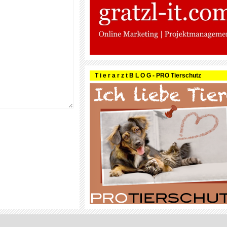
T i e r a r z t B L O G - PRO Tierschutz