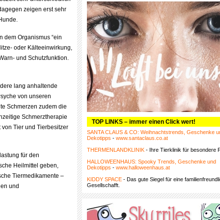
 dagegen zeigen erst sehr
 Hunde.
nn dem Organismus “ein
itze- oder Kälteeinwirkung,
Warn- und Schutzfunktion.
dere lang anhaltende
 Psyche von unseren
elte Schmerzen zudem die
hzeitige Schmerztherapie
TOP LINKS – immer einen Click wert!
 von Tier und Tierbesitzer
SANTA CLAUS & CO: Weihnachtstrends, Geschenke u
Dekotipps
-
www.santaclaus.co.at
THERMENLANDKLINIK
- Ihre Tierklinik für besondere F
lastung für den
HALLOWEENHAUS: Spooky Trends, Geschenke und
che Heilmittel geben,
Dekotipps
-
www.halloweenhaus.at
ische Tiermedikamente –
KIDDY SPACE
- Das gute Siegel für eine familienfreundl
Gesellschafft.
gen und