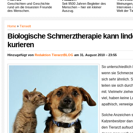
Geschichten und Geschichte
Seit 9500 Jahren Begleiter des
Meinungen
rund um die treuesten Freunde
Menschen – hier ein kleiner
Interviews 
des Menschen.
Auszug.
Welt der Ti
Home
»
Tierwelt
Biologische Schmerztherapie kann lind
kurieren
Hinzugefügt von
Redaktion TierarztBLOG
am 31. August 2010 – 23:55
So unterschiedlich
wenn sie Schmerze
sich sehr ähnlich. Si
teilen sie sich dur
mit. Vielmehr ziehe
viel, haben keine L
apathisch, verweiger
Solche Anzeichen s
Katzenbesitzer da
den Tierarzt aufsuc