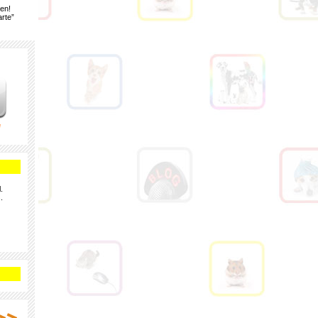
gen!
rte”
e
.
.