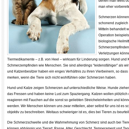
denen man weiß ode
man eher vorbereite
Schmerzen können 
schonend zugleich 
Mitteln behandelt 
Operation beispiel
biologische Heilmit
Schmerzempfinden r
Verletzungen könne
Tiermedikamente – z.B. von Heel – wirksam für Linderung sorgen. Hund und 
Schmerzempfinden wie Menschen. Sie sind allerdings “leidensfähiger” als wi
und Katzenbesitzer haben ein enges Verhältnis zu ihren Vierbeinern, so dass 
merken, wenn die Tiere sich nicht wohlfühlen oder Schmerzen haben.
Hund und Katze zeigen Schmerzen auf unterschiedliche Weise. Hunde ziehen
das Fressen und haben keine Lust zum Spaziergang. Katzen wollen plötzlich
reagieren mit Fauchen auf die sonst so geliebten Streicheleinheiten und kön
werden. Wir Menschen können uns zwar mitteilen, aber selbst für uns ist es 
objektiv zu beschreiben. Weitaus schwieriger ist es, dies bei Tieren zu beurtei
Die Schmerzschwelle und die Wahrnehmung von Schmerz sind auch bei Tieren
können abhängig von Tierart, Rasse, Alter, Geschlecht, Temperament und Tage