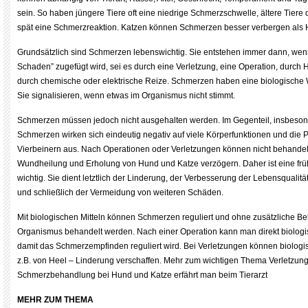
sein. So haben jüngere Tiere oft eine niedrige Schmerzschwelle, ältere Tiere
spät eine Schmerzreaktion. Katzen können Schmerzen besser verbergen als
Grundsätzlich sind Schmerzen lebenswichtig. Sie entstehen immer dann, we
Schaden” zugefügt wird, sei es durch eine Verletzung, eine Operation, durch H
durch chemische oder elektrische Reize. Schmerzen haben eine biologische 
Sie signalisieren, wenn etwas im Organismus nicht stimmt.
Schmerzen müssen jedoch nicht ausgehalten werden. Im Gegenteil, insbeson
Schmerzen wirken sich eindeutig negativ auf viele Körperfunktionen und die
Vierbeinern aus. Nach Operationen oder Verletzungen können nicht behand
Wundheilung und Erholung von Hund und Katze verzögern. Daher ist eine frü
wichtig. Sie dient letztlich der Linderung, der Verbesserung der Lebensqualität
und schließlich der Vermeidung von weiteren Schäden.
Mit biologischen Mitteln können Schmerzen reguliert und ohne zusätzliche Be
Organismus behandelt werden. Nach einer Operation kann man direkt biologis
damit das Schmerzempfinden reguliert wird. Bei Verletzungen können biolog
z.B. von Heel – Linderung verschaffen. Mehr zum wichtigen Thema Verletzun
Schmerzbehandlung bei Hund und Katze erfährt man beim Tierarzt
MEHR ZUM THEMA