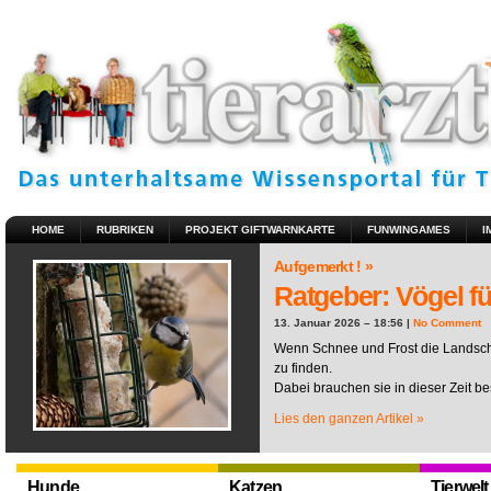
HOME
RUBRIKEN
PROJEKT GIFTWARNKARTE
FUNWINGAMES
I
Aufgemerkt ! »
Ratgeber: Vögel fü
13. Januar 2026 – 18:56 |
No Comment
Wenn Schnee und Frost die Landscha
zu finden.
Dabei brauchen sie in dieser Zeit be
Lies den ganzen Artikel »
Hunde
Katzen
Tierwelt