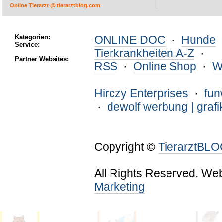
Online Tierarzt @ tierarztblog.com
Kategorien:
ONLINE DOC
·
Hunde
Service:
Tierkrankheiten A-Z
·
Partner Websites:
RSS
·
Online Shop
·
W
Hirczy Enterprises
·
fu
·
dewolf werbung | grafi
Copyright ©
TierarztBL
All Rights Reserved. We
Marketing