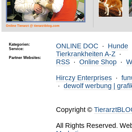
Online Tierarzt @ tierarztblog.com
Kategorien:
ONLINE DOC
·
Hunde
Service:
Tierkrankheiten A-Z
·
Partner Websites:
RSS
·
Online Shop
·
W
Hirczy Enterprises
·
fu
·
dewolf werbung | grafi
Copyright ©
TierarztBL
All Rights Reserved. We